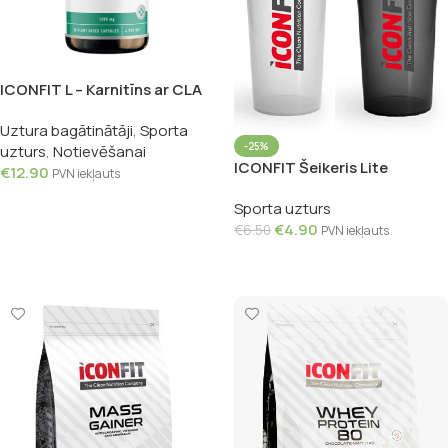
ICONFIT L – Karnitīns ar CLA
un zaļās tējas ekstraktu, 90
Uztura bagātinātāji
,
Sporta
kapsulas
-25%
uzturs
,
Notievēšanai
ICONFIT Šeikeris Lite
€
12.90
PVN iekļauts
Melns/Balts, 800ml
Pievienot Grozam
Sporta uzturs
€
4.90
€
6.50
PVN iekļauts
Izvēlieties