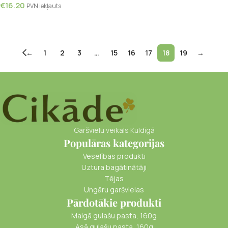
€
16.20
PVN iekļauts
Lasīt Vairāk
Pievienot Grozam
←
1
2
3
…
15
16
17
18
19
→
Garšvielu veikals Kuldīgā
Populāras kategorijas
Veselības produkti
Uztura bagātinātāji
Tējas
Ungāru garšvielas
Pārdotākie produkti
Maigā gulašu pasta, 160g
Asā gulašu pasta, 160g