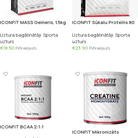
ICONFIT MASS Geineris, 1.5kg
ICONFIT Sūkalu Proteīns 80
ar zemeņu garšu, 1kg
Uztura bagātinātāji
,
Sporta
Uztura bagātinātāji
,
Sporta
uzturs
uzturs
€
18.50
€
23.90
PVN iekļauts
PVN iekļauts
Pievienot Grozam
Pievienot Grozam
ICONFIT BCAA 2:1:1
ICONFIT Mikronizēts
Aminoskābes, 300g