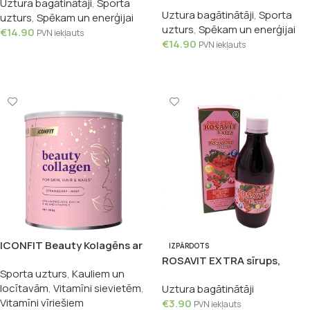
Kreatīna Monohidrāts, 300g
Uztura bagātinātāji
,
Sporta
Uztura bagātinātāji
,
Sporta
uzturs
,
Spēkam un enerģijai
uzturs
,
Spēkam un enerģijai
€
14.90
PVN iekļauts
€
14.90
PVN iekļauts
Pievienot Grozam
Pievienot Grozam
ICONFIT Beauty Kolagēns ar
IZPĀRDOTS
zemeņu – piparmētru garšu,
ROSAVIT EXTRA sīrups,
Sporta uzturs
,
Kauliem un
300g
250ml
locītavām
,
Vitamīni sievietēm
,
Uztura bagātinātāji
Vitamīni vīriešiem
€
3.90
PVN iekļauts