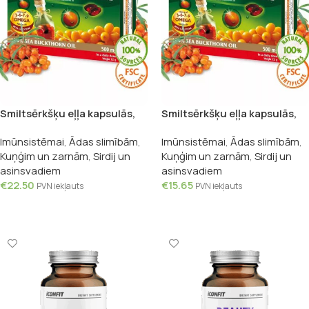
Smiltsērkšķu eļļa kapsulās,
Smiltsērkšķu eļļa kapsulās,
60gab.
30gab.
Imūnsistēmai
,
Ādas slimībām
,
Imūnsistēmai
,
Ādas slimībām
,
Kuņģim un zarnām
,
Sirdij un
Kuņģim un zarnām
,
Sirdij un
asinsvadiem
asinsvadiem
€
22.50
€
15.65
PVN iekļauts
PVN iekļauts
Pievienot Grozam
Pievienot Grozam