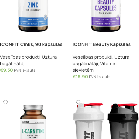
ICONFIT Cinks, 90 kapsulas
ICONFIT Beauty Kapsulas
Skaistumam, 90 kapsulas
Veselības produkti
,
Uztura
Veselības produkti
,
Uztura
bagātinātāji
bagātinātāji
,
Vitamīni
€
9.50
sievietēm
PVN iekļauts
€
16.90
PVN iekļauts
Pievienot Grozam
Pievienot Grozam