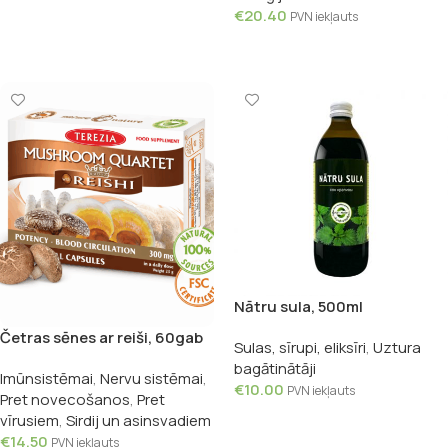
€
20.40
PVN iekļauts
Pievienot Grozam
Nātru sula, 500ml
Četras sēnes ar reiši, 60gab
Sulas, sīrupi, eliksīri
,
Uztura
bagātinātāji
Imūnsistēmai
,
Nervu sistēmai
,
€
10.00
PVN iekļauts
Pret novecošanos
,
Pret
Pievienot Grozam
vīrusiem
,
Sirdij un asinsvadiem
€
14.50
PVN iekļauts