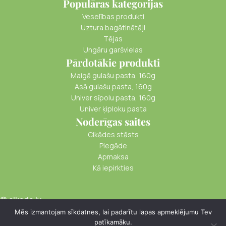
Populāras kategorijas
Veselības produkti
Uztura bagātinātāji
Tējas
Ungāru garšvielas
Pārdotākie produkti
Maigā gulašu pasta, 160g
Asā gulašu pasta, 160g
Univer sīpolu pasta, 160g
Univer ķiploku pasta
Noderīgas saites
Cikādes stāsts
Piegāde
Apmaksa
Kā iepirkties
© cikade.lv
Distances Līgums
Privātuma Politika
Mēs izmantojam sīkdatnes, lai padarītu lapas apmeklējumu Tev
patīkamāku.