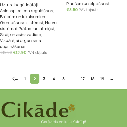
Plaušām un elpošanai
Uztura bagātinātāji
,
kapsulas
€
8.50
PVN iekļauts
Asinsspiediena regulēšana
,
Brūcēm un iekaisumiem
,
Pievienot Grozam
Gremošanas sistēmai
,
Nervu
sistēmai
,
Prātam un atmiņai
,
Sirdij un asinsvadiem
,
Vispārējai organisma
stiprināšanai
€
13.90
€
18.50
PVN iekļauts
Pievienot Grozam
←
1
2
3
4
5
…
17
18
19
→
Garšvielu veikals Kuldīgā