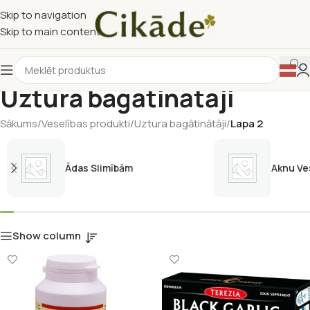
Skip to navigation
Skip to main content
Uztura bagātinātāji
Sākums
/
Veselības produkti
/
Uztura bagātinātāji
/
Lapa 2
Ādas Slimībām
Aknu Ve
Show column