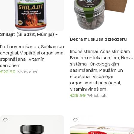
Shilajit (Šiladžit, Mūmijs) –
Bebra muskusa dziedzeru
jaunību atjaunojošs eliksīrs,
kapsulas, 30gab.
Pret novecošanos
,
Spēkam un
60 kapsulas
Imūnsistēmai
,
Ādas slimībām
,
enerģijai
,
Vispārējai organisma
Brūcēm un iekaisumiem
,
Nervu
stiprināšanai
,
Vitamīni
sistēmai
,
Onkoloģiskām
senioriem
saslimšanām
,
Plaušām un
€
22.90
PVN iekļauts
elpošanai
,
Vispārējai
Pievienot Grozam
organisma stiprināšanai
,
Vitamīni vīriešiem
€
29.99
PVN iekļauts
Pievienot Grozam