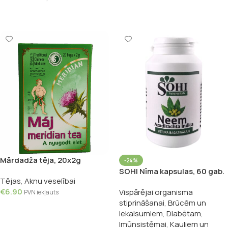
Pievienot Grozam
Mārdadža tēja, 20x2g
-24%
SOHI Nīma kapsulas, 60 gab.
Tējas
,
Aknu veselībai
€
6.90
Vispārējai organisma
PVN iekļauts
stiprināšanai
,
Brūcēm un
Pievienot Grozam
iekaisumiem
,
Diabētam
,
Imūnsistēmai
,
Kauliem un