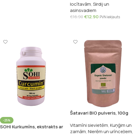
locītavām
,
Sirdij un
asinsvadiem
€
12.90
€
16.90
PVN iekļauts
Pievienot Grozam
Šatavari BIO pulveris, 100g
-25%
Vitamīni sievietēm
,
Kuņģim un
SOHI Kurkumīns, ekstrakts ar
zarnām
,
Nierēm un urīnceļiem
,
melnajiem pipariem, 60