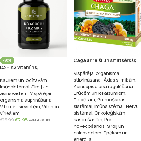
Čaga ar reiši un smiltsērkšķi
-50%
60 kapsulas
D3 + K2 vitamīns,
Vispārējai organisma
Vitalharmony
stiprināšanai
,
Ādas slimībām
,
Kauliem un locītavām
,
Asinsspiediena regulēšana
,
Imūnsistēmai
,
Sirdij un
Brūcēm un iekaisumiem
,
asinsvadiem
,
Vispārējai
Diabētam
,
Gremošanas
organisma stiprināšanai
,
sistēmai
,
Imūnsistēmai
,
Nervu
Vitamīni sievietēm
,
Vitamīni
sistēmai
,
Onkoloģiskām
vīriešiem
saslimšanām
,
Pret
€
7.95
€
15.99
PVN iekļauts
novecošanos
,
Sirdij un
Pievienot Grozam
asinsvadiem
,
Spēkam un
enerģijai