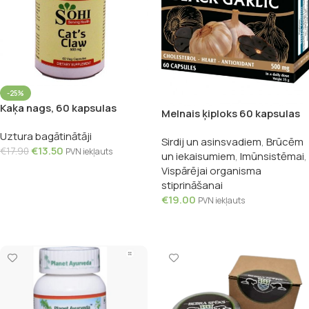
-25%
Kaķa nags, 60 kapsulas
Melnais ķiploks 60 kapsulas
Uztura bagātinātāji
Sirdij un asinsvadiem
,
Brūcēm
€
13.50
€
17.90
PVN iekļauts
un iekaisumiem
,
Imūnsistēmai
,
Vispārējai organisma
Pievienot Grozam
stiprināšanai
€
19.00
PVN iekļauts
Pievienot Grozam