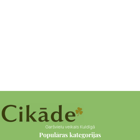
Garšvielu veikals Kuldīgā
Populāras kategorijas