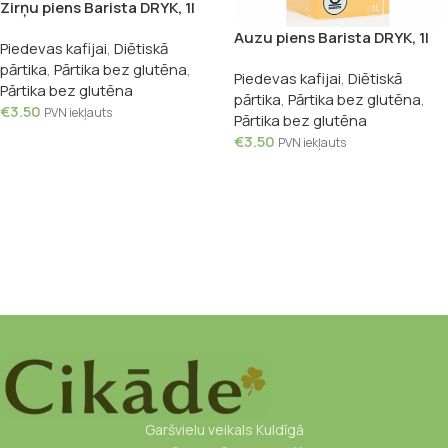
Zirņu piens Barista DRYK, 1l
Auzu piens Barista DRYK, 1l
Piedevas kafijai
,
Diētiskā
pārtika
,
Pārtika bez glutēna
,
Piedevas kafijai
,
Diētiskā
Pārtika bez glutēna
pārtika
,
Pārtika bez glutēna
,
€
3.50
PVN iekļauts
Pārtika bez glutēna
Pievienot Grozam
€
3.50
PVN iekļauts
Pievienot Grozam
Garšvielu veikals Kuldīgā