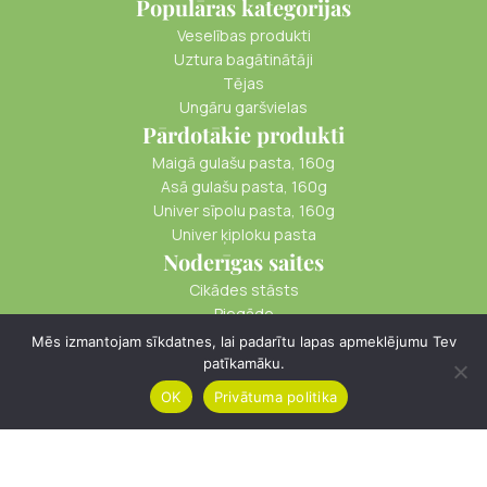
Populāras kategorijas
Veselības produkti
Uztura bagātinātāji
Tējas
Ungāru garšvielas
Pārdotākie produkti
Maigā gulašu pasta, 160g
Asā gulašu pasta, 160g
Univer sīpolu pasta, 160g
Univer ķiploku pasta
Noderīgas saites
Cikādes stāsts
Piegāde
Apmaksa
Mēs izmantojam sīkdatnes, lai padarītu lapas apmeklējumu Tev
Kā iepirkties
patīkamāku.
OK
Privātuma politika
Menu
Filters
Cart
© cikade.lv
Distances Līgums
Privātuma Politika