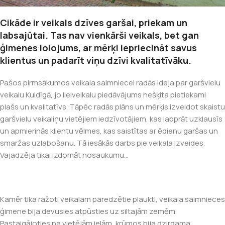
Cikāde ir veikals dzīves garšai, priekam un
labsajūtai. Tas nav vienkārši veikals, bet gan
ģimenes lolojums, ar mērķi iepriecināt savus
klientus un padarīt viņu dzīvi kvalitatīvāku.
Pašos pirmsākumos veikala saimniecei radās ideja par garšvielu
veikalu Kuldīgā, jo lielveikalu piedāvājums nešķita pietiekami
plašs un kvalitatīvs. Tāpēc radās plāns un mērķis izveidot skaistu
garšvielu veikaliņu vietējiem iedzīvotājiem, kas labprāt uzklausīs
un apmierinās klientu vēlmes, kas saistītas ar ēdienu garšas un
smaržas uzlabošanu. Tā iesākās darbs pie veikala izveides.
Vajadzēja tikai izdomāt nosaukumu…
Kamēr tika ražoti veikalam paredzētie plaukti, veikala saimnieces
ģimene bija devusies atpūsties uz siltajām zemēm.
Pastaigājoties pa vietējām ielām, krūmos bija dzirdama