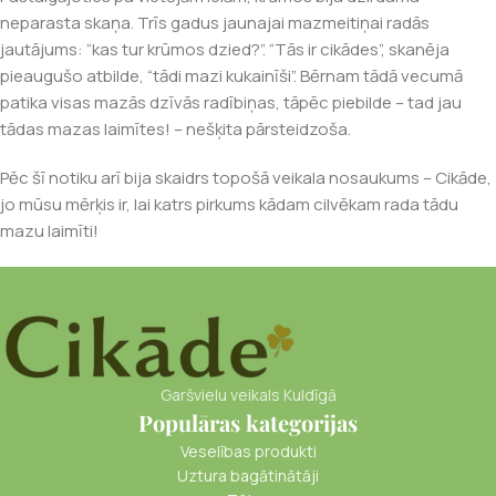
neparasta skaņa. Trīs gadus jaunajai mazmeitiņai radās
jautājums: “kas tur krūmos dzied?”. “Tās ir cikādes”, skanēja
pieaugušo atbilde, “tādi mazi kukainīši”. Bērnam tādā vecumā
patika visas mazās dzīvās radībiņas, tāpēc piebilde – tad jau
tādas mazas laimītes! – nešķita pārsteidzoša.
Pēc šī notiku arī bija skaidrs topošā veikala nosaukums – Cikāde,
jo mūsu mērķis ir, lai katrs pirkums kādam cilvēkam rada tādu
mazu laimīti!
Garšvielu veikals Kuldīgā
Populāras kategorijas
Veselības produkti
Uztura bagātinātāji