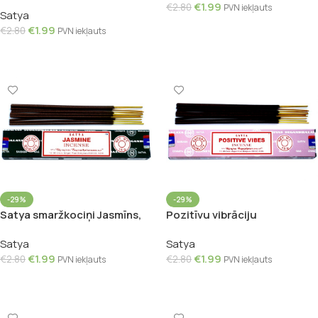
15g
€
1.99
€
2.80
PVN iekļauts
Satya
Pievienot Grozam
€
1.99
€
2.80
PVN iekļauts
Pievienot Grozam
-29%
-29%
Satya smaržkociņi Jasmīns,
Pozitīvu vibrāciju
15g
smaržkociņi, 15g
Satya
Satya
€
1.99
€
1.99
€
2.80
€
2.80
PVN iekļauts
PVN iekļauts
Pievienot Grozam
Pievienot Grozam