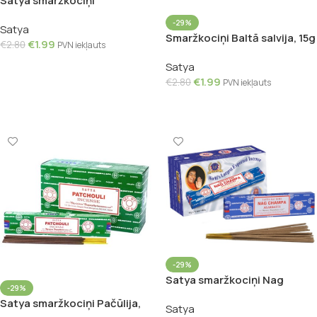
Satya smaržkociņi
Sandalkoks, 15g
-29%
Satya
Smaržkociņi Baltā salvija, 15g
€
1.99
€
2.80
PVN iekļauts
Pievienot Grozam
Satya
€
1.99
€
2.80
PVN iekļauts
Pievienot Grozam
-29%
Satya smaržkociņi Nag
-29%
Champa, 15g
Satya smaržkociņi Pačūlija,
Satya