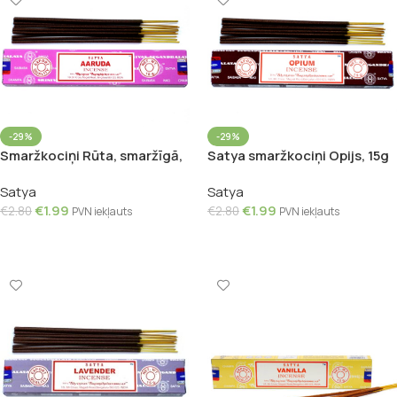
-29%
-29%
Smaržkociņi Rūta, smaržīgā,
Satya smaržkociņi Opijs, 15g
15g
Satya
Satya
€
1.99
€
1.99
€
2.80
€
2.80
PVN iekļauts
PVN iekļauts
Pievienot Grozam
Pievienot Grozam