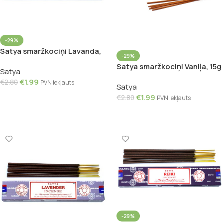
-29%
Satya smaržkociņi Lavanda,
-29%
15g
Satya smaržkociņi Vaniļa, 15g
Satya
€
1.99
€
2.80
PVN iekļauts
Satya
Pievienot Grozam
€
1.99
€
2.80
PVN iekļauts
Pievienot Grozam
-29%