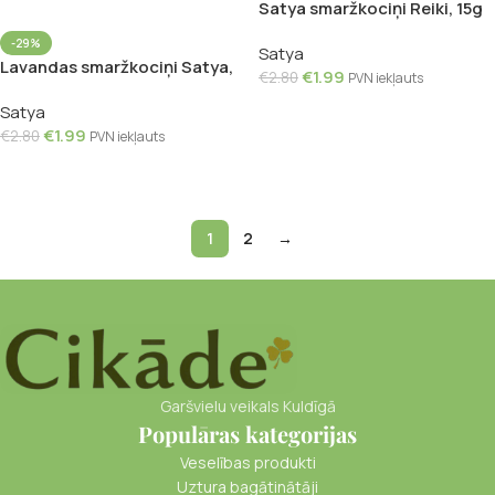
Satya smaržkociņi Reiki, 15g
-29%
Satya
Lavandas smaržkociņi Satya,
€
1.99
€
2.80
PVN iekļauts
15g
Pievienot Grozam
Satya
€
1.99
€
2.80
PVN iekļauts
Pievienot Grozam
1
2
→
Garšvielu veikals Kuldīgā
Populāras kategorijas
Veselības produkti
Uztura bagātinātāji