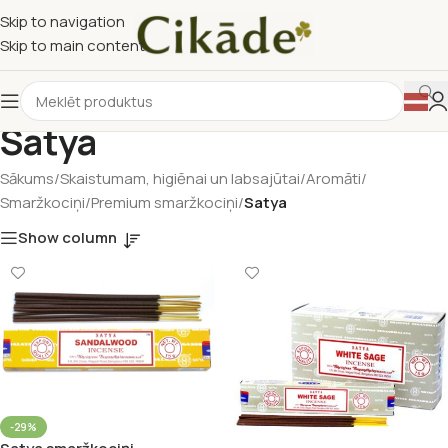
Skip to navigation
Skip to main content
Satya
Sākums
/
Skaistumam, higiēnai un labsajūtai
/
Aromāti
/
Smaržkociņi
/
Premium smaržkociņi
/
Satya
Show column
-29%