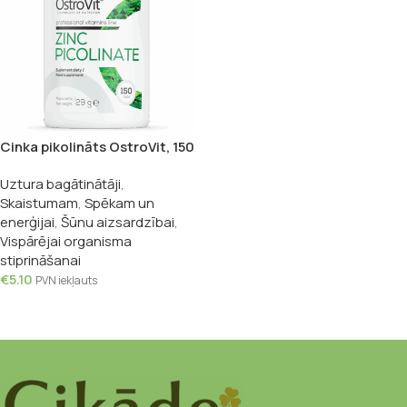
Cinka pikolināts OstroVit, 150
tabletes
Uztura bagātinātāji
,
Skaistumam
,
Spēkam un
enerģijai
,
Šūnu aizsardzībai
,
Vispārējai organisma
stiprināšanai
€
5.10
PVN iekļauts
Pievienot Grozam