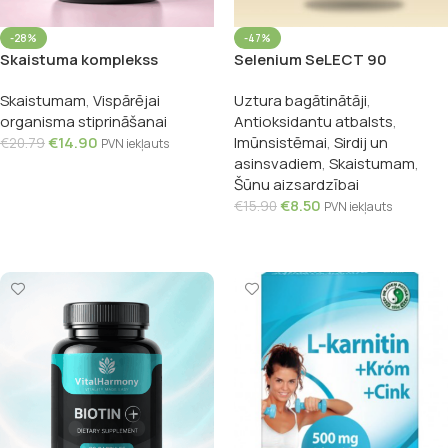
-28%
-47%
Skaistuma komplekss
Selenium SeLECT 90
VitalHarmony, 90 kapsulas
kapsulas, vh.nutra Gold
Skaistumam
,
Vispārējai
Uztura bagātinātāji
,
organisma stiprināšanai
Antioksidantu atbalsts
,
€
14.90
Imūnsistēmai
,
Sirdij un
€
20.79
PVN iekļauts
asinsvadiem
,
Skaistumam
,
Pievienot Grozam
Šūnu aizsardzībai
€
8.50
€
15.90
PVN iekļauts
Pievienot Grozam