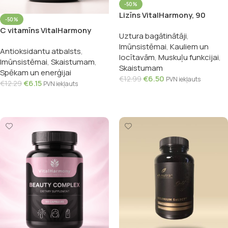
-50%
Lizīns VitalHarmony, 90
-50%
kapsulas
C vitamīns VitalHarmony
Uztura bagātinātāji
,
1000mg, 90 kapsulas
Imūnsistēmai
,
Kauliem un
Antioksidantu atbalsts
,
locītavām
,
Muskuļu funkcijai
,
Imūnsistēmai
,
Skaistumam
,
Skaistumam
Spēkam un enerģijai
€
6.50
€
12.99
PVN iekļauts
€
6.15
€
12.29
PVN iekļauts
Pievienot Grozam
Pievienot Grozam