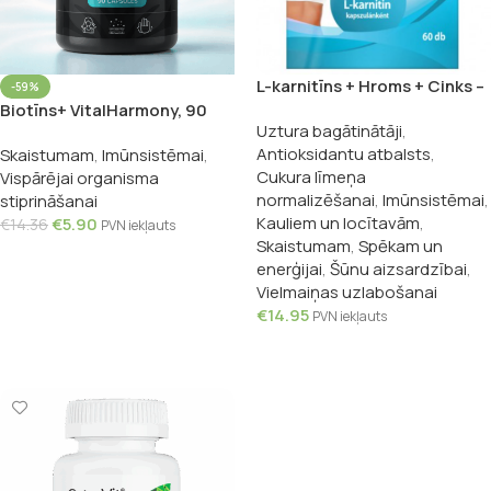
L-karnitīns + Hroms + Cinks –
-59%
60 kapsulas
Biotīns+ VitalHarmony, 90
Uztura bagātinātāji
,
kapsulas
Antioksidantu atbalsts
,
Skaistumam
,
Imūnsistēmai
,
Cukura līmeņa
Vispārējai organisma
normalizēšanai
,
Imūnsistēmai
,
stiprināšanai
Kauliem un locītavām
,
€
5.90
€
14.36
PVN iekļauts
Skaistumam
,
Spēkam un
Pievienot Grozam
enerģijai
,
Šūnu aizsardzībai
,
Vielmaiņas uzlabošanai
€
14.95
PVN iekļauts
Pievienot Grozam