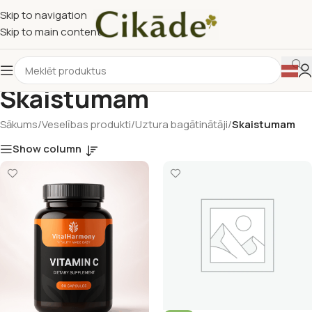
Skip to navigation
Skip to main content
Skaistumam
Sākums
/
Veselības produkti
/
Uztura bagātinātāji
/
Skaistumam
Show column