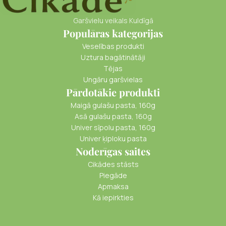
Garšvielu veikals Kuldīgā
Populāras kategorijas
Veselības produkti
Uztura bagātinātāji
Tējas
Ungāru garšvielas
Pārdotākie produkti
Maigā gulašu pasta, 160g
Asā gulašu pasta, 160g
Univer sīpolu pasta, 160g
Univer ķiploku pasta
Noderīgas saites
Cikādes stāsts
Piegāde
Apmaksa
Kā iepirkties