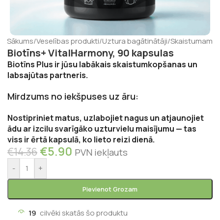
Sākums
/
Veselības produkti
/
Uztura bagātinātāji
/
Skaistumam
Biotīns+ VitalHarmony, 90 kapsulas
Biotīns Plus ir jūsu labākais skaistumkopšanas un
labsajūtas partneris.
Mirdzums no iekšpuses uz āru:
Nostipriniet matus, uzlabojiet nagus un atjaunojiet
ādu ar izcilu svarīgāko uzturvielu maisījumu — tas
viss ir ērtā kapsulā, ko lieto reizi dienā.
€
5.90
€
14.36
PVN iekļauts
-
+
Pievienot Grozam
19
cilvēki skatās šo produktu