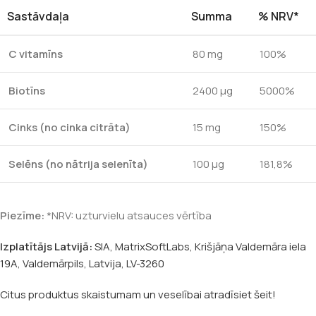
Sastāvdaļa
Summa
% NRV*
C vitamīns
80 mg
100%
Biotīns
2400 μg
5000%
Cinks (no cinka citrāta)
15 mg
150%
Selēns (no nātrija selenīta)
100 μg
181,8%
Piezīme:
*NRV: uzturvielu atsauces vērtība
Izplatītājs Latvijā:
SIA, MatrixSoftLabs, Krišjāņa Valdemāra iela
19A, Valdemārpils, Latvija, LV-3260
Citus produktus skaistumam un veselībai atradīsiet šeit!