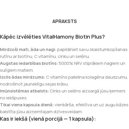
APRAKSTS
Kāpēc izvēlēties VitalHamony Biotin Plus?
Mirdzoši mati, āda un nagi:
papildiniet savu skaistumkopšanas
rutīnu ar biotīnu, C vitamīnu, cinku un selēnu.
Augstas iedarbības biotīns:
5000% NRV stiprākiem nagiem un
sulīgiem matiem.
Izcils ādas mirdzums:
C vitamīns palielina kolagēna daudzumu,
nodrošinot jauneklīgu sejas krāsu.
Imūnsistēmas atbalsts:
Cinks un selēns aizsargā jūsu ķermeni
no iekšpuses.
Tikai viena kapsula dienā:
vienkārša, efektīva un uz augu bāzes
balstīta jūsu aizņemtajam dzīvesveidam.
Kas ir iekšā (vienā porcijā — 1 kapsula):