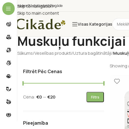
Cikādes Stāsts
Skip to navigation
Kontakti
Piegāde
Skip to main content
Visas Kategorijas
Muskuļu funkcijai
Sākums
/
Veselības produkti
/
Uztura bagātinātāji
/
Muskuļu
Showing a
Filtrēt Pēc Cenas
Cena:
€0
—
€20
Filtrs
Pieejamība