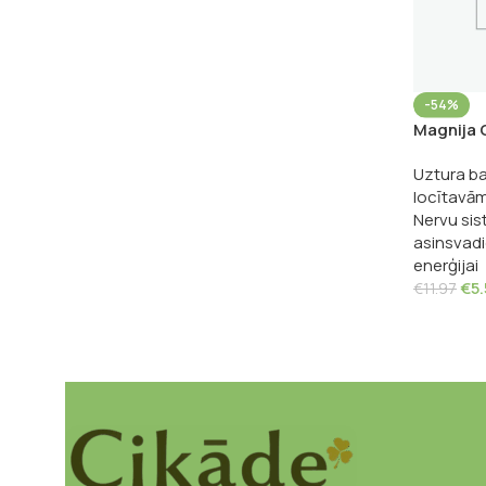
-54%
Magnija 
Uztura ba
locītavā
Nervu sis
asinsvad
enerģijai
€
5
€
11.97