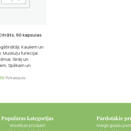
Citrāts, 90 kapsulas
gātinātāji
,
Kauliem un
m
,
Muskuļu funkcijai
,
tēmai
,
Sirdij un
iem
,
Spēkam un
.50
PVN iekļauts
Populāras kategorijas
Pārdotākie pr
Veselības produkti
Maigā gulašu pas