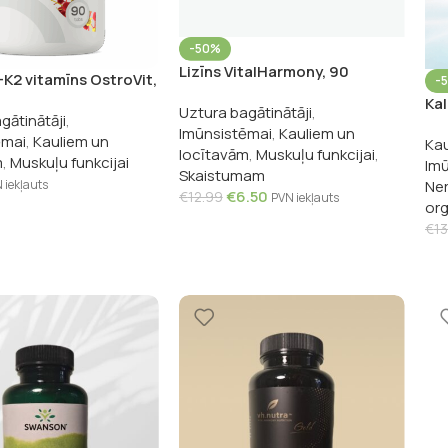
-50%
Lizīns VitalHarmony, 90
K2 vitamīns OstroVit,
-
kapsulas
etes
Kal
Uztura bagātinātāji
,
gātinātāji
,
ka
Imūnsistēmai
,
Kauliem un
ēmai
,
Kauliem un
Kau
locītavām
,
Muskuļu funkcijai
,
m
,
Muskuļu funkcijai
Imū
Skaistumam
 iekļauts
Ner
€
6.50
€
12.99
PVN iekļauts
org
€
13