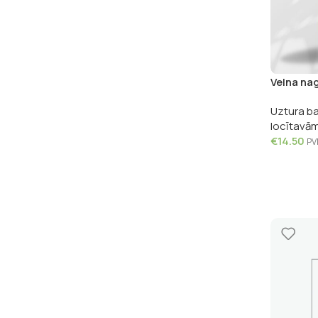
Velna na
kapsulas
Uztura ba
locītavā
€
14.50
PV