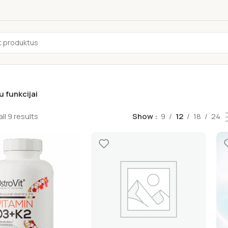
 funkcijai
ll 9 results
Show
9
12
18
24