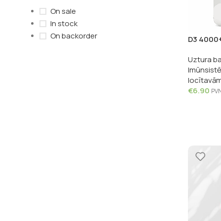
On sale
In stock
On backorder
D3 4000+
100 tabl
Uztura ba
Imūnsist
locītavā
€
6.90
PVN