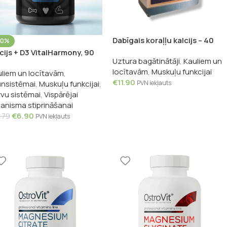
Dabīgais koraļļu kalcijs – 40
50%
tabletes
cijs + D3 VitalHarmony, 90
Uztura bagātinātāji
,
Kauliem un
psulas
locītavām
,
Muskuļu funkcijai
liem un locītavām
,
€
11.90
nsistēmai
,
Muskuļu funkcijai
,
PVN iekļauts
vu sistēmai
,
Vispārējai
anisma stiprināšanai
€
6.90
.79
PVN iekļauts