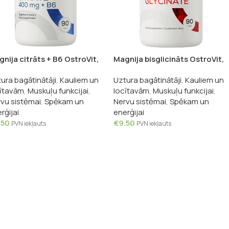
nija citrāts + B6 OstroVit,
Magnija bisglicināts OstroVit,
tabletes
90 kapsulas
ura bagātinātāji
,
Kauliem un
Uztura bagātinātāji
,
Kauliem un
ītavām
,
Muskuļu funkcijai
,
locītavām
,
Muskuļu funkcijai
,
vu sistēmai
,
Spēkam un
Nervu sistēmai
,
Spēkam un
rģijai
enerģijai
.50
€
9.50
PVN iekļauts
PVN iekļauts