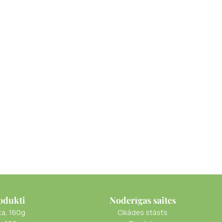
odukti
Noderīgas saites
ta, 160g
Cikādes stāsts