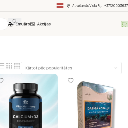
Atrašanās Vieta
+37120003637
Emuārs
Akcijas