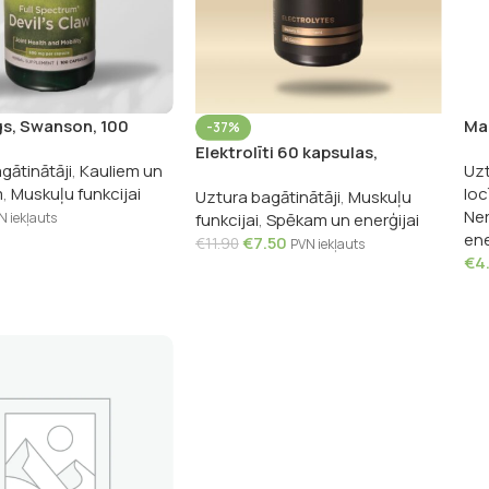
gs, Swanson, 100
Mag
-37%
90 
Elektrolīti 60 kapsulas,
gātinātāji
,
Kauliem un
Uzt
vh.nutra Gold
m
,
Muskuļu funkcijai
loc
Uztura bagātinātāji
,
Muskuļu
Ner
N iekļauts
funkcijai
,
Spēkam un enerģijai
ene
€
7.50
€
11.90
PVN iekļauts
€
4