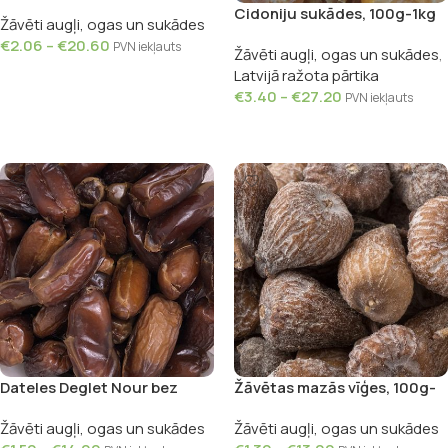
Cidoniju sukādes, 100g-1kg
Žāvēti augļi, ogas un sukādes
€
2.06
–
€
20.60
PVN iekļauts
Žāvēti augļi, ogas un sukādes
,
Izvēlieties
Latvijā ražota pārtika
€
3.40
–
€
27.20
PVN iekļauts
Izvēlieties
Dateles Deglet Nour bez
Žāvētas mazās vīģes, 100g-
kauliņiem, 100g-1kg
1kg
Žāvēti augļi, ogas un sukādes
Žāvēti augļi, ogas un sukādes