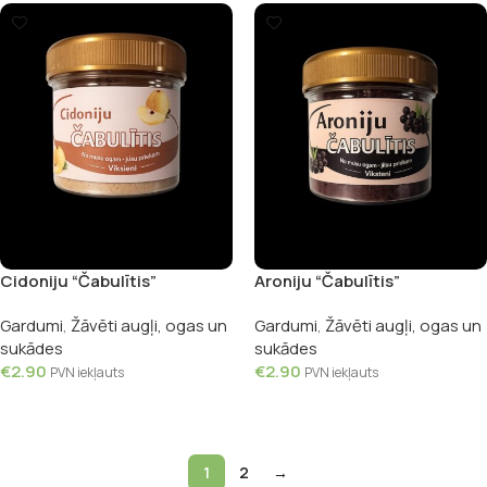
Cidoniju “Čabulītis”
Aroniju “Čabulītis”
Gardumi
,
Žāvēti augļi, ogas un
Gardumi
,
Žāvēti augļi, ogas un
sukādes
sukādes
€
2.90
€
2.90
PVN iekļauts
PVN iekļauts
Pievienot Grozam
Pievienot Grozam
1
2
→