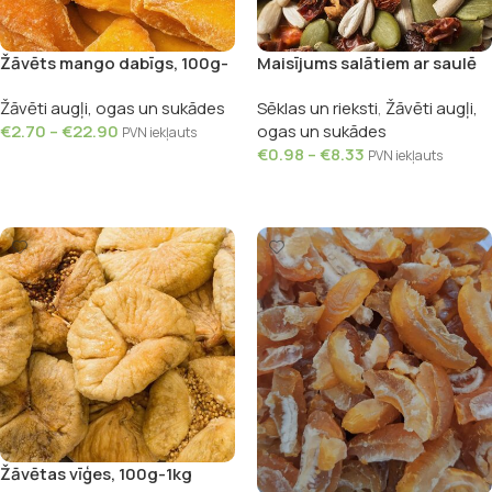
Žāvēts mango dabīgs, 100g-
Maisījums salātiem ar saulē
1kg
kaltētiem tomātiem, 100g-
Žāvēti augļi, ogas un sukādes
Sēklas un rieksti
,
Žāvēti augļi,
1kg
€
2.70
–
€
22.90
ogas un sukādes
PVN iekļauts
€
0.98
–
€
8.33
PVN iekļauts
Izvēlieties
Izvēlieties
Žāvētas vīģes, 100g-1kg