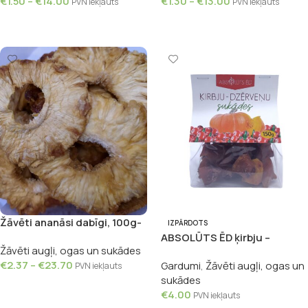
€
1.50
–
€
14.00
€
1.30
–
€
13.00
PVN iekļauts
PVN iekļauts
Izvēlieties
Izvēlieties
Žāvēti ananāsi dabīgi, 100g-
IZPĀRDOTS
1kg
ABSOLŪTS ĒD ķirbju –
Žāvēti augļi, ogas un sukādes
dzērveņu sukādes, 150g
€
2.37
–
€
23.70
Gardumi
,
Žāvēti augļi, ogas un
PVN iekļauts
sukādes
Izvēlieties
€
4.00
PVN iekļauts