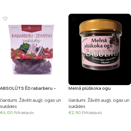
Lasīt Vairāk
ABSOLŪTS ĒD rabarberu –
Melnā plūškoka ogu
zemeņu sukādes, 150g
“Čabulītis”
Gardumi
,
Žāvēti augļi, ogas un
Gardumi
,
Žāvēti augļi, ogas un
sukādes
sukādes
€
4.00
€
2.90
PVN iekļauts
PVN iekļauts
Pievienot Grozam
Pievienot Grozam