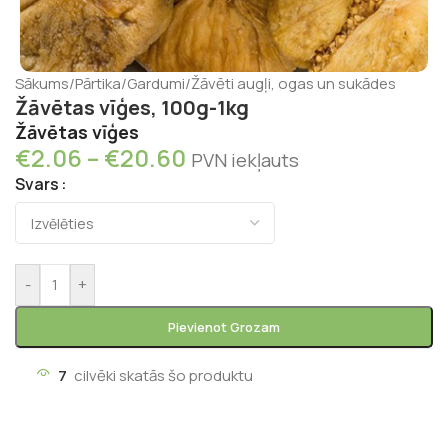
Sākums
/
Pārtika
/
Gardumi
/
Žāvēti augļi, ogas un sukādes
Žāvētas vīģes, 100g-1kg
Žāvētas vīģes
€
2.06
–
€
20.60
PVN iekļauts
Svars
-
+
Pievienot Grozam
7
cilvēki skatās šo produktu