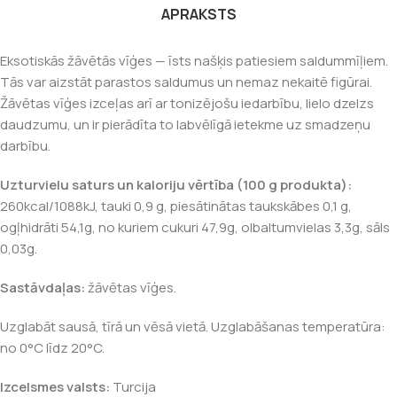
APRAKSTS
Eksotiskās žāvētās vīģes — īsts našķis patiesiem saldummīļiem.
Tās var aizstāt parastos saldumus un nemaz nekaitē figūrai.
Žāvētas vīģes izceļas arī ar tonizējošu iedarbību, lielo dzelzs
daudzumu, un ir pierādīta to labvēlīgā ietekme uz smadzeņu
darbību.
Uzturvielu saturs un kaloriju vērtība (100 g produkta):
260kcal/1088kJ, tauki 0,9 g, piesātinātas taukskābes 0,1 g,
ogļhidrāti 54,1g, no kuriem cukuri 47,9g, olbaltumvielas 3,3g, sāls
0,03g.
Sastāvdaļas:
žāvētas vīģes.
Uzglabāt sausā, tīrā un vēsā vietā. Uzglabāšanas temperatūra:
no 0°C līdz 20°C.
Izcelsmes valsts:
Turcija