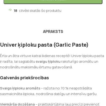
18
cilvēki skatās šo produktu
APRAKSTS
Univer ķiploku pasta (Garlic Paste)
Ērta un ātra virtuve katrai ikdienas receptē! Univer ķiploku pasta
ir radīta, lai saglabātu
svaigu ķiploku
raksturīgo aromātu un
nodrošinātu maksimālu ērtumu gatavošanā.
Galvenās priekšrocības
Svaigs ķiploku aromāts
– ražota no 70 % neapstrādāta
sasmalcināta ķiploka, nodrošina dabīgu un intensīvu garšu.
Vienkārša dozēšana
– praktiskā tūbiņa ļauj precīzi pievienot