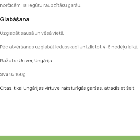
horčicēm, lai iegūtu raudzītāku garšu.
Glabāšana
Uzglabāt sausā un vēsā vietā.
Pēc atvēršanas uzglabāt ledusskapī un izlietot 4–6 nedēļu laikā.
Ražots:
Univer, Ungārija
Svars:
160g
Citas, tikai Ungārijas virtuvei raksturīgās garšas, atradīsiet šeit!