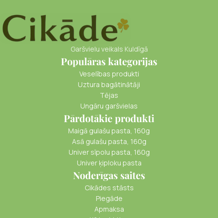
Garšvielu veikals Kuldīgā
Populāras kategorijas
Veselības produkti
Uztura bagātinātāji
Tējas
Ungāru garšvielas
Pārdotākie produkti
Maigā gulašu pasta, 160g
Asā gulašu pasta, 160g
Univer sīpolu pasta, 160g
Univer ķiploku pasta
Noderīgas saites
Cikādes stāsts
Piegāde
Apmaksa