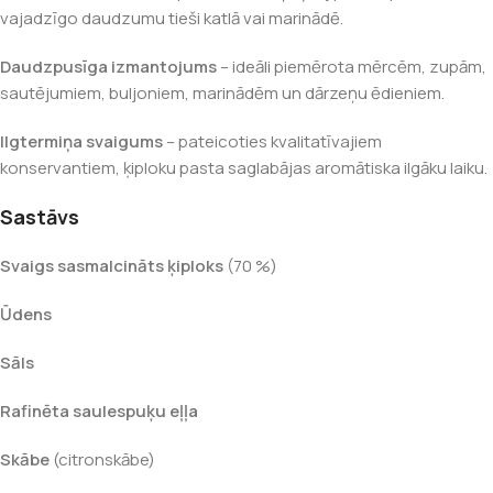
vajadzīgo daudzumu tieši katlā vai marinādē.
Daudzpusīga izmantojums
– ideāli piemērota mērcēm, zupām,
sautējumiem, buljoniem, marinādēm un dārzeņu ēdieniem.
Ilgtermiņa svaigums
– pateicoties kvalitatīvajiem
konservantiem, ķiploku pasta saglabājas aromātiska ilgāku laiku.
Sastāvs
Svaigs sasmalcināts ķiploks
(70 %)
Ūdens
Sāls
Rafinēta saulespuķu eļļa
Skābe
(citronskābe)