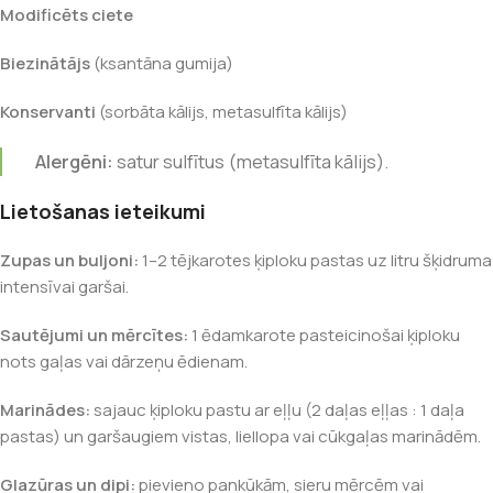
Modificēts ciete
Biezinātājs
(ksantāna gumija)
Konservanti
(sorbāta kālijs, meta­sulfīta kālijs)
Alergēni:
satur sulfītus (meta­sulfīta kālijs).
Lietošanas ieteikumi
Zupas un buljoni:
1–2 tējkarotes ķiploku pastas uz litru šķidruma
intensīvai garšai.
Sautējumi un mērcītes:
1 ēdamkarote pasteicinošai ķiploku
nots gaļas vai dārzeņu ēdienam.
Marinādes:
sajauc ķiploku pastu ar eļļu (2 daļas eļļas : 1 daļa
pastas) un garšaugiem vistas, liellopa vai cūkgaļas marinādēm.
Glazūras un dipi:
pievieno pankūkām, sieru mērcēm vai