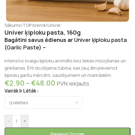
Sākums
/
TOP brendi
/
Univer
Univer ķiploku pasta, 160g
Bagātini savus ēdienus ar
Univer ķiploku pasta
(Garlic Paste)
–
intensīvs svaigu ķiploku aromāts bez liekas mizojšanas un
griešanas. Ērti dozējama tūbiņa, kas ļauj ātri pievienot
ķiploku garšu mērcēm, sautējumiem un marinādēm.
€
2.90
–
€
48.00
PVN iekļauts
Vairāk Ir Lētāk
-
+
Pievienot Grozam