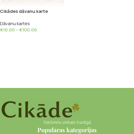
Cikādes dāvanu karte
Dāvanu kartes
€
10.00
–
€
100.00
Select Amount
Garšvielu veikals Kuldīgā
Populāras kategorijas