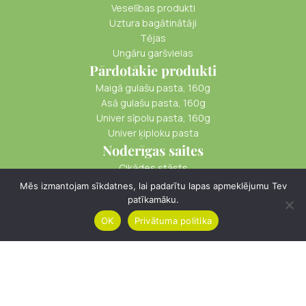
Veselības produkti
Uztura bagātinātāji
Tējas
Ungāru garšvielas
Pārdotākie produkti
Maigā gulašu pasta, 160g
Asā gulašu pasta, 160g
Univer sīpolu pasta, 160g
Univer ķiploku pasta
Noderīgas saites
Cikādes stāsts
Piegāde
Mēs izmantojam sīkdatnes, lai padarītu lapas apmeklējumu Tev
Apmaksa
patīkamāku.
Kā iepirkties
OK
Privātuma politika
Menu
Filters
Cart
© cikade.lv
Distances Līgums
Privātuma Politika