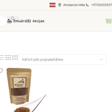
Atrašanās Vieta
+37120003637
Emuārs
Akcijas