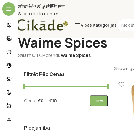
Cikādes Stāsts
Skip to navigation
Kontakti
Piegāde
Skip to main content
Visas Kategorijas
Waime Spices
Sākums
/
TOP brendi
/
Waime Spices
Showing a
Filtrēt Pēc Cenas
Cena:
€0
—
€10
Filtrs
Pieejamība