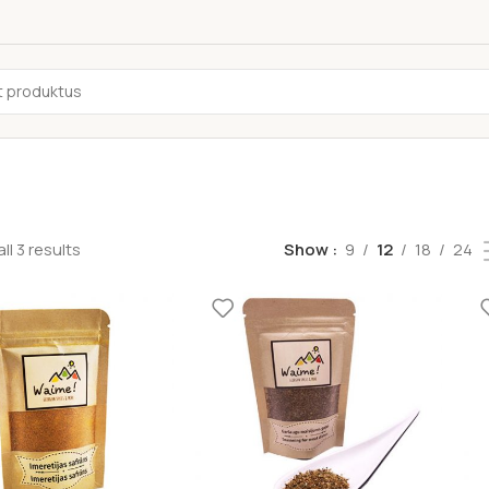
ll 3 results
Show
9
12
18
24