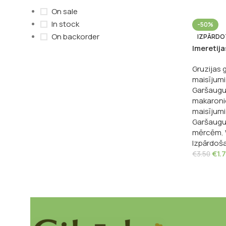
On sale
In stock
-50%
On backorder
IZPĀRDO
Imeretija
Gruzijas 
maisījumi
Garšaugu 
makaron
maisījumi
Garšaugu
mērcēm
,
Izpārdoš
€
1.
€
3.50