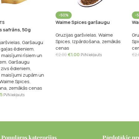
-50%
-
Waime Spices garšaugu
Wa
TS
maisījums gaļai, 50g
mai
s safrāns, 50g
Gruzijas garšvielas
,
Waime
Gru
50
Spices
,
Izpārdošana, zemākās
Spi
garšvielas
,
Garšaugu
cenas
ce
 gaļas ēdieniem
,
€
1.00
€
2.00
€
2.
maisījumi rīsiem un
PVN iekļauts
iem
,
Garšaugu
 zivs ēdieniem
,
 maisījumi zupām un
Waime Spices
,
ana, zemākās cenas
75
PVN iekļauts
Populāras kategorijas
Pārdotākie pr