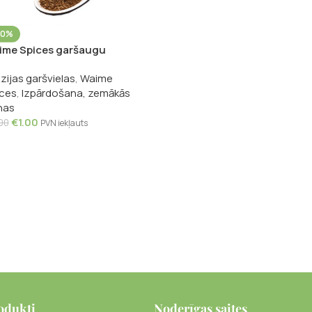
50%
ime Spices garšaugu
sījums dārzeņu ēdieniem,
zijas garšvielas
,
Waime
g
ces
,
Izpārdošana, zemākās
nas
€
1.00
00
PVN iekļauts
odukti
Noderīgas saites