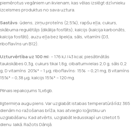
piemērotus vegāniem un ikvienam, kas vēlas izslēgt dzīvnieku
izcelsmes produktus no sava uztura.
Sastāvs
: ūdens, zirņu proteīns (2,5%), rapšu eļļa, cukurs,
skābuma regulētājs (dikālija fosfāts), kalcijs (kalcija karbonāts,
kalcija fosfāti), auzu eļļa bez lipekļa, sāls, vitamīni (D3,
riboflavīns un B12).
Uzturvērtība uz 100 ml
: – 176 kJ /43 kcal, piesātinātās
taukskābes 0,3g, cukurs tikai 1,8g, olbaltumvielas 2,0 g, sāls 0,2
g, D vitamīns 20%* – 1 μg, riboflavīns: 15% – 0,21 mg, B vitamīns
15%* – 0,38 μg, kalcijs 15%* – 120 mg.
Pilnais iepakojums 1Lx6gb.
Ilgtermiņa augu piens. Var uzglabāt istabas temperatūrā līdz 365
dienām no ražošanas brīža, kas atvieglo loģistiku un
uzglabāšanu. Kad atvērts, uzglabāt ledusskapī un izlietot 5
dienu laikā. Ražots Dānijā.