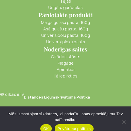
Tējas
Ungāru garšvielas
Pārdotākie produkti
Maigā gulašu pasta, 160g
Asā gulašu pasta, 160g
Univer sīpolu pasta, 160g
Univer ķiploku pasta
Noderīgas saites
Cikādes stāsts
Piegāde
Apmaksa
Kā iepirkties
© cikade.lv
Distances Līgums
Privātuma Politika
Mēs izmantojam sīkdatnes, lai padarītu lapas apmeklējumu Tev
patīkamāku.
€
3.50
Zirņu piens
-
+
Barista
Pievienot Groz
PVN
OK
Privātuma politika