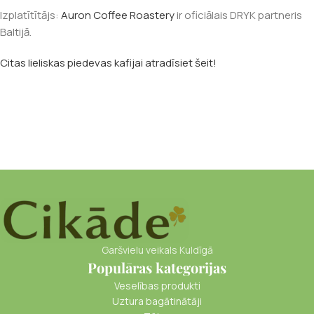
Izplatītītājs:
Auron Coffee Roastery
ir oficiālais DRYK partneris
Baltijā.
Citas lieliskas piedevas kafijai atradīsiet šeit!
Garšvielu veikals Kuldīgā
Populāras kategorijas
Veselības produkti
Uztura bagātinātāji