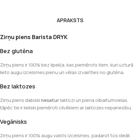
APRAKSTS
Zirņu piens Barista DRYK
Bez glutēna
Zirņu piens ir 100% bez lipekļa, kas piemērots tiem, kuri uzturā
lieto augu izcelsmes pienu un vēlas izvairīties no glutēna.
Bez laktozes
Zirņu piens dabiski
nesatur
laktozi un piena olbaltumvielas,
tāpēc tie ir lieliski piemēroti cilvēkiem ar laktozes nepanesību.
Vegānisks
Zirņu piens ir 100% augu valsts izcelsmes, padarot tos ideāli