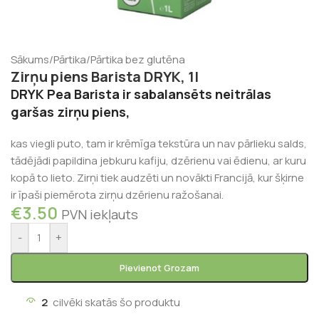
Sākums
/
Pārtika
/
Pārtika bez glutēna
Zirņu piens Barista DRYK, 1l
DRYK Pea Barista ir sabalansēts neitrālas
garšas zirņu piens,
kas viegli puto, tam ir krēmīga tekstūra un nav pārlieku salds,
tādējādi papildina jebkuru kafiju, dzērienu vai ēdienu, ar kuru
kopā to lieto. Zirņi tiek audzēti un novākti Francijā, kur šķirne
ir īpaši piemērota zirņu dzērienu ražošanai.
€
3.50
PVN iekļauts
-
+
Pievienot Grozam
2
cilvēki skatās šo produktu