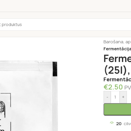
Sākums
/
Dzē
Barošana, ap
Fermentācija
Ferme
(25l),
Fermentāci
€
2.50
PV
-
+
20
cil