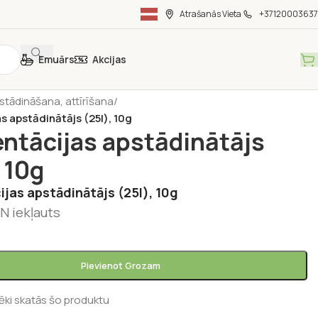
Atrašanās Vieta
+37120003637
Emuārs
Akcijas
rienu gatavošanai
/
Piedevas dzērieniem
/
stādināšana, attīrīšana
/
s apstādinātājs (25l), 10g
ntācijas apstādinātājs
 10g
jas apstādinātājs (25l), 10g
N iekļauts
Pievienot Grozam
vēki skatās šo produktu