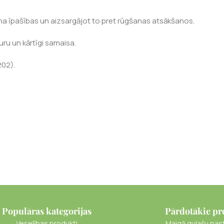
vīna īpašības un aizsargājot to pret rūgšanas atsākšanos.
uru un kārtīgi samaisa.
202).
Populāras kategorijas
Pārdotākie pr
Veselības produkti
Maigā gulašu pas