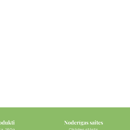
odukti
Noderīgas saites
ta, 160g
Cikādes stāsts