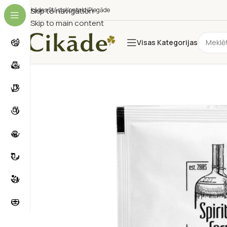
Cikādes Stāsts
Skip to navigation
Kontakti
Piegāde
Skip to main content
Visas Kategorijas