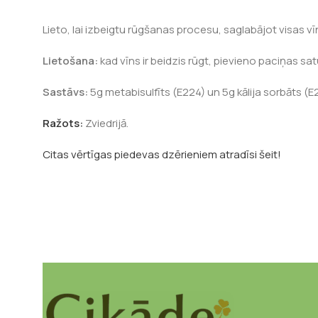
Lieto, lai izbeigtu rūgšanas procesu, saglabājot visas 
Lietošana:
kad vīns ir beidzis rūgt, pievieno paciņas sat
Sastāvs:
5g metabisulfīts (E224) un 5g kālija sorbāts (E
Ražots:
Zviedrijā.
Citas vērtīgas piedevas dzērieniem atradīsi šeit!