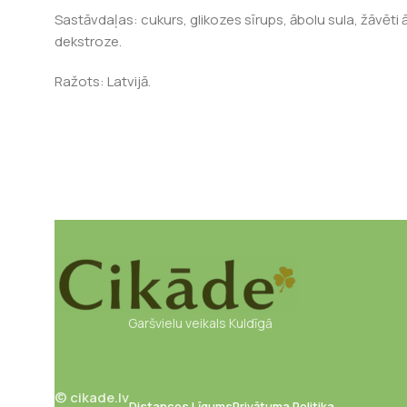
Sastāvdaļas: cukurs, glikozes sīrups, ābolu sula, žāvēti
dekstroze.
Ražots: Latvijā.
Garšvielu veikals Kuldīgā
© cikade.lv
Distances Līgums
Privātuma Politika