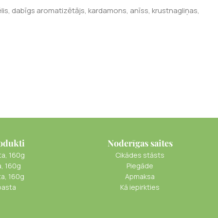
nēlis, dabīgs aromatizētājs, kardamons, anīss, krustnagliņas,
odukti
Noderīgas saites
ta, 160g
Cikādes stāsts
a, 160g
Piegāde
ta, 160g
Apmaksa
pasta
Kā iepirkties