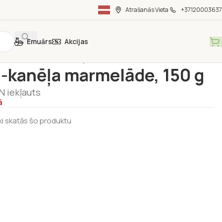
Atrašanās Vieta
+37120003637
Emuārs
Akcijas
ka
/
Gardumi
/
Ābolu-kanēļa marmelāde, 150 g
-kanēļa marmelāde, 150 g
N iekļauts
ā
ki skatās šo produktu