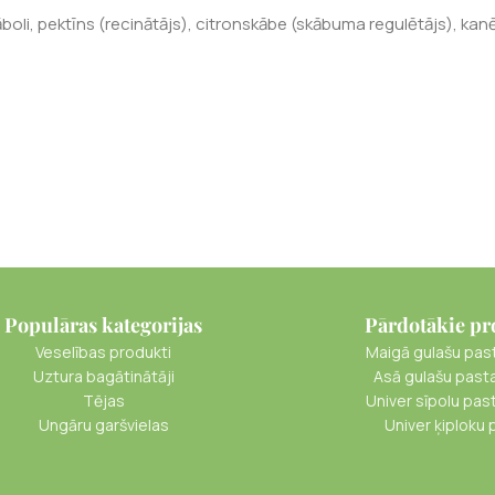
 āboli, pektīns (recinātājs), citronskābe (skābuma regulētājs), ka
Populāras kategorijas
Pārdotākie pr
Veselības produkti
Maigā gulašu pas
Uztura bagātinātāji
Asā gulašu past
Tējas
Univer sīpolu pas
Ungāru garšvielas
Univer ķiploku 