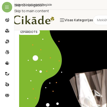
Cikādes Stāsts
Skip to navigation
Kontakti
Piegāde
Skip to main content
Visas Kategorijas
IZPĀRDOTS