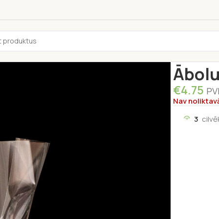
Sākums
/
Pārti
Ābolu
€
4.75
PV
Nav noliktav
3
cilvē