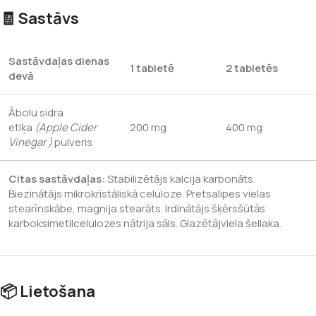
🧾 Sastāvs
Sastāvdaļas dienas
1 tabletē
2 tabletēs
devā
Ābolu sidra
etiķa
(Apple Cider
200 mg
400 mg
Vinegar )
pulveris
Citas sastāvdaļas:
Stabilizētājs kalcija karbonāts.
Biezinātājs mikrokristāliskā celuloze. Pretsalipes vielas
stearīnskābe, magnija stearāts. Irdinātājs šķērsšūtās
karboksimetilcelulozes nātrija sāls. Glazētājviela šellaka.
📦 Lietošana