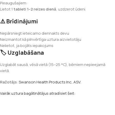
Pieaugušajiem:
Lietot 1
tableti 1–2 reizes dienā
, uzdzerot ūdeni.
⚠️ Brīdinājumi
Nepārsniegt ieteicamo diennakts devu
Neizmantot kā pilnvērtīga uztura aizvietotāju
Nelietot, ja bojāts iepakojums
🏷️ Uzglabāšana
Uzglabāt sausā, vēsā vietā (15–25 °C), bērniem nepieejamā
vietā.
Ražotājs
:
Swanson Health Products Inc, ASV.
Vairāk uztura bagātinātājus atradīsiet šeit: