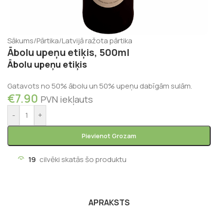
Sākums
/
Pārtika
/
Latvijā ražota pārtika
Ābolu upeņu etiķis, 500ml
Ābolu upeņu etiķis
Gatavots no 50% ābolu un 50% upeņu dabīgām sulām.
€
7.90
PVN iekļauts
-
+
Pievienot Grozam
19
cilvēki skatās šo produktu
APRAKSTS