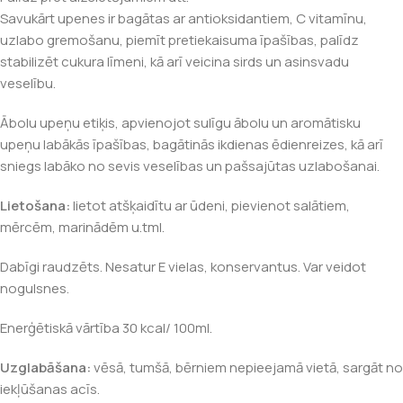
Savukārt upenes ir bagātas ar antioksidantiem, C vitamīnu,
uzlabo gremošanu, piemīt pretiekaisuma īpašības, palīdz
stabilizēt cukura līmeni, kā arī veicina sirds un asinsvadu
veselību.
Ābolu upeņu etiķis, apvienojot sulīgu ābolu un aromātisku
upeņu labākās īpašības, bagātinās ikdienas ēdienreizes, kā arī
sniegs labāko no sevis veselības un pašsajūtas uzlabošanai.
Lietošana:
lietot atšķaidītu ar ūdeni, pievienot salātiem,
mērcēm, marinādēm u.tml.
Dabīgi raudzēts. Nesatur E vielas, konservantus. Var veidot
nogulsnes.
Enerģētiskā vārtība 30 kcal/ 100ml.
Uzglabāšana:
vēsā, tumšā, bērniem nepieejamā vietā, sargāt no
iekļūšanas acīs.