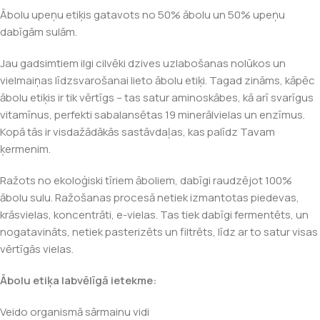
Ābolu upeņu etiķis gatavots no 50% ābolu un 50% upeņu
dabīgām sulām.
Jau gadsimtiem ilgi cilvēki dzives uzlabošanas nolūkos un
vielmaiņas līdzsvarošanai lieto ābolu etiķi. Tagad zināms, kāpēc
ābolu etiķis ir tik vērtīgs – tas satur aminoskābes, kā arī svarīgus
vitamīnus, perfekti sabalansētas 19 minerālvielas un enzīmus.
Kopā tās ir visdažādākās sastāvdaļas, kas palīdz Tavam
ķermenim.
Ražots no ekoloģiski tīriem āboliem, dabīgi raudzējot 100%
ābolu sulu. Ražošanas procesā netiek izmantotas piedevas,
krāsvielas, koncentrāti, e-vielas. Tas tiek dabīgi fermentēts, un
nogatavināts, netiek pasterizēts un filtrēts, līdz ar to satur visas
vērtīgās vielas.
Ā
bolu eti
ķ
a labv
ē
l
ī
g
ā
ietekme:
Veido organismā sārmainu vidi