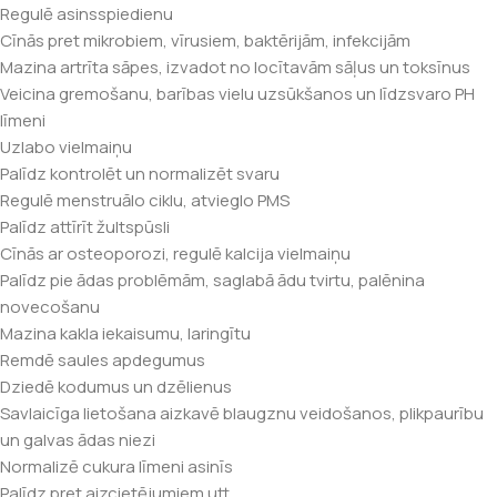
Regulē asinsspiedienu
Cīnās pret mikrobiem, vīrusiem, baktērijām, infekcijām
Mazina artrīta sāpes, izvadot no locītavām sāļus un toksīnus
Veicina gremošanu, barības vielu uzsūkšanos un līdzsvaro PH
līmeni
Uzlabo vielmaiņu
Palīdz kontrolēt un normalizēt svaru
Regulē menstruālo ciklu, atvieglo PMS
Palīdz attīrīt žultspūsli
Cīnās ar osteoporozi, regulē kalcija vielmaiņu
Palīdz pie ādas problēmām, saglabā ādu tvirtu, palēnina
novecošanu
Mazina kakla iekaisumu, laringītu
Remdē saules apdegumus
Dziedē kodumus un dzēlienus
Savlaicīga lietošana aizkavē blaugznu veidošanos, plikpaurību
un galvas ādas niezi
Normalizē cukura līmeni asinīs
Palīdz pret aizcietējumiem utt.