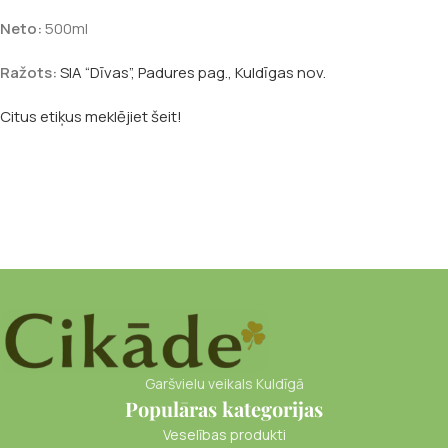
Neto:
500ml
Ražots:
SIA “Dīvas”, Padures pag., Kuldīgas nov.
Citus etiķus meklējiet šeit!
Garšvielu veikals Kuldīgā
Populāras kategorijas
Veselības produkti