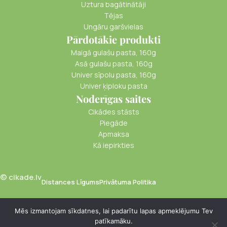
Uztura bagātinātāji
Tējas
Ungāru garšvielas
Pārdotākie produkti
Maigā gulašu pasta, 160g
Asā gulašu pasta, 160g
Univer sīpolu pasta, 160g
Univer ķiploku pasta
Noderīgas saites
Cikādes stāsts
Piegāde
Apmaksa
Kā iepirkties
© cikade.lv
Distances Līgums
Privātuma Politika
Mēs izmantojam sīkdatnes, lai padarītu lapas apmeklējumu Tev
Ābolu
patīkamāku.
€
7.90