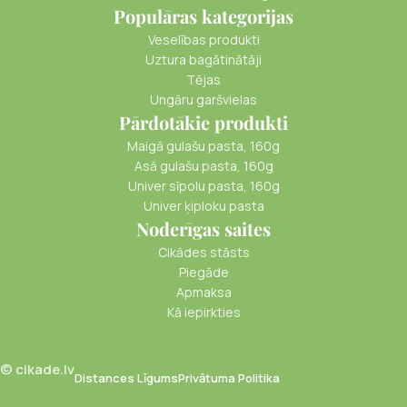
Populāras kategorijas
Veselības produkti
Uztura bagātinātāji
Tējas
Ungāru garšvielas
Pārdotākie produkti
Maigā gulašu pasta, 160g
Asā gulašu pasta, 160g
Univer sīpolu pasta, 160g
Univer ķiploku pasta
Noderīgas saites
Cikādes stāsts
Piegāde
Apmaksa
Kā iepirkties
© cikade.lv
Distances Līgums
Privātuma Politika