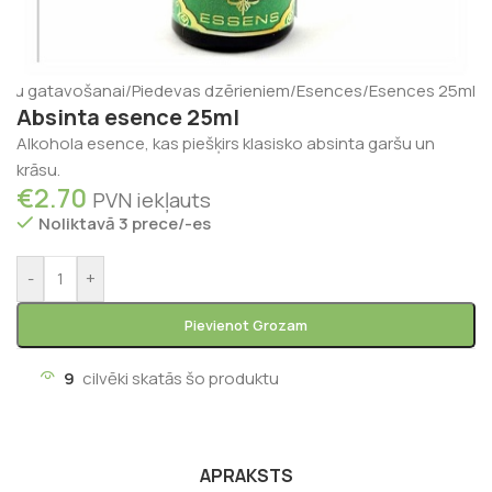
ienu gatavošanai
/
Piedevas dzērieniem
/
Esences
/
Esences 25ml
Absinta esence 25ml
Alkohola esence, kas piešķirs klasisko absinta garšu un
krāsu.
€
2.70
PVN iekļauts
Noliktavā 3 prece/-es
-
+
Pievienot Grozam
9
cilvēki skatās šo produktu
APRAKSTS