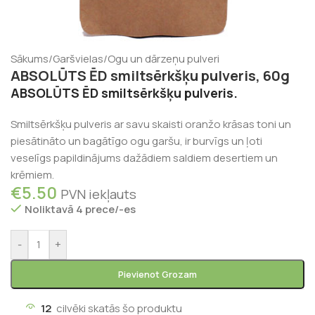
Sākums
/
Garšvielas
/
Ogu un dārzeņu pulveri
ABSOLŪTS ĒD smiltsērkšķu pulveris, 60g
ABSOLŪTS ĒD smiltsērkšķu pulveris.
Smiltsērkšķu pulveris ar savu skaisti oranžo krāsas toni un
piesātināto un bagātīgo ogu garšu, ir burvīgs un ļoti
veselīgs papildinājums dažādiem saldiem desertiem un
krēmiem.
€
5.50
PVN iekļauts
Noliktavā 4 prece/-es
-
+
Pievienot Grozam
12
cilvēki skatās šo produktu