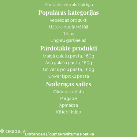
Garšvielu veikals Kuldīgā
Populāras kategorijas
Veselības produkti
Uztura bagātinātāji
Tējas
Ungāru garšvielas
Pārdotākie produkti
Maigā gulašu pasta, 160g
Asā gulašu pasta, 160g
Univer sīpolu pasta, 160g
Univer ķiploku pasta
Noderīgas saites
Cikādes stāsts
Piegāde
Apmaksa
Kā iepirkties
© cikade.lv
Distances Līgums
Privātuma Politika