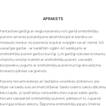
APRAKSTS
Fantastiski garšīgi ar vieglu karameļu noti garšā smiltsērkšķu
pulveris atveras putukrējuma desertā kopā ar banānu un
nedaudz medus, ko pasniedz kopā ar svaigām vai arī ziemā, īsti
vasarīgai garšai – ar saldētām ogām. Arī saldējums ar
smiltsērkšķu pulveri garšos burvīgi. Ļoti garšīgi izdodas brokastu
vitamīnu smūtiji/ kokteiļi ar smiltsērkšķu pulveri, savukārt,
bezpiedevu jogurts ar smiltsērkšķu pulveri burvīgi atsvaidzina
brokastu pārslas vai granolu.
Pulveris teicami iederas arī dažādos veselības dzērienos, pie
tējas vai saldu sulu aromatizēšanai. Saldu rudens sakņu dārzeņu
biezzupās, jo īpaši ķirbju vai burkānu biezzupas saldo garšu
teicami sabalansē smiltsērkšķu pulveris, pārkaisot to zupai kā
burvīgas krāsas dekoru. Šķipsniņa smiltsērkšķu piparu (melnie