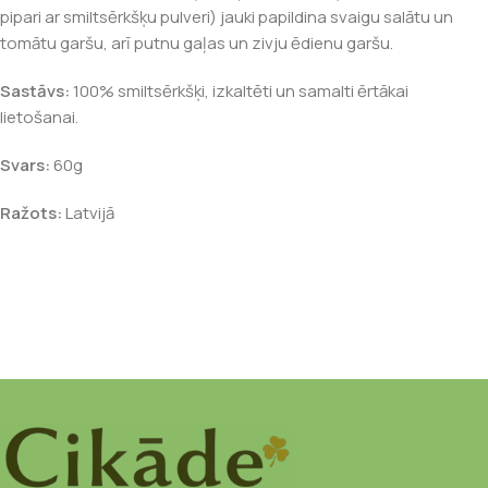
pipari ar smiltsērkšķu pulveri) jauki papildina svaigu salātu un
tomātu garšu, arī putnu gaļas un zivju ēdienu garšu.
Sastāvs:
100% smiltsērkšķi, izkaltēti un samalti ērtākai
lietošanai.
Svars:
60g
Ražots:
Latvijā