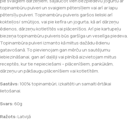
pie svaigiem dārzeņiem, sajaucot vien bezpiedevu jogurtu ar
topinambūru pulveri un svaigiem pētersīļiem vai arī ar lapu
pētersīļu pulveri. Topinambūru pulveris garšos lieliski arī
kokteiļos/ smūtijos, vai pie kefīra un jogurta, kā arī dārzeņu
ēdienos, dārzeņu kotletītēs vai plācenīšos. Arī pie kartupeļu
biezeņa topinambūru pulveris būs garšīga un veselīga piedeva.
Topinambūra pulveri izmanto kā miltus dažādu ēdienu
gatavošanā. To pievienojam gan mērču un sautējumu
iebiezināšanai, gan arī daļēji vai pilnībā aizvietojam miltus
receptēs, kur tie nepieciešami – plācenīšiem, pankūkām,
dārzeņu un pākšaugu plācenīšiem vai kotletītēm.
Sastāvs:
100% topinambūri, izkaltēti un samalti ērtākai
lietošanai.
Svars:
60g
Ražots:
Latvijā