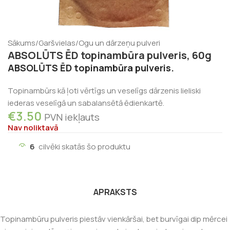
Sākums
/
Garšvielas
/
Ogu un dārzeņu pulveri
ABSOLŪTS ĒD topinambūra pulveris, 60g
ABSOLŪTS ĒD topinambūra pulveris.
Topinambūrs kā ļoti vērtīgs un veselīgs dārzenis lieliski
iederas veselīgā un sabalansētā ēdienkartē.
€
3.50
PVN iekļauts
Nav noliktavā
6
cilvēki skatās šo produktu
APRAKSTS
Topinambūru pulveris piestāv vienkāršai, bet burvīgai dip mērcei