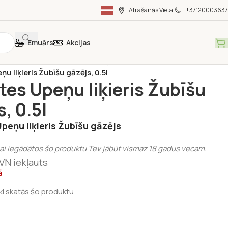
Atrašanās Vieta
+37120003637
Emuārs
Akcijas
holiskie mājas dzērieni
/
Mājas liķieri
/
u liķieris Žubīšu gāzējs, 0.5l
tes Upeņu liķieris Žubīšu
, 0.5l
peņu liķieris Žubīšu gāzējs
lai iegādātos šo produktu Tev jābūt vismaz 18 gadus vecam.
VN iekļauts
ā
ēki skatās šo produktu