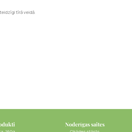
idzīgi tīrā veidā.
odukti
Noderīgas saites
ta, 160g
Cikādes stāsts