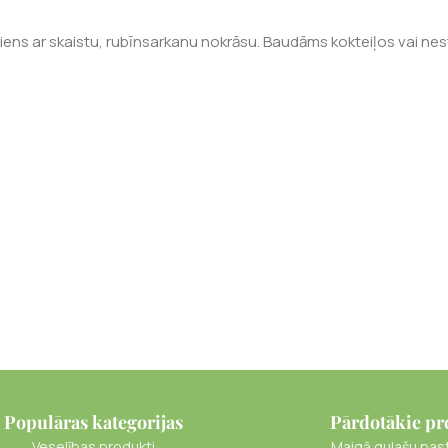
ns ar skaistu, rubīnsarkanu nokrāsu. Baudāms kokteiļos vai neste
Populāras kategorijas
Pārdotākie pr
Veselības produkti
Maigā gulašu pas