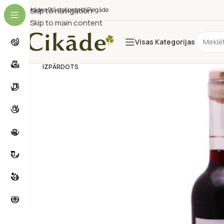
Cikādes Stāsts
Skip to navigation
Kontakti
Piegāde
Skip to main content
Visas Kategorijas
IZPĀRDOTS