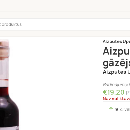
Sākums
/
Alko
Aizputes Upeņ
Aizpu
gāzējs
Aizputes U
Brīdinājums: 
€
19.20
P
Nav noliktav
9
cilv