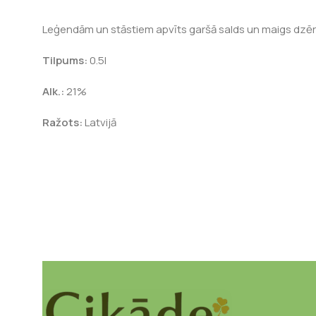
Leģendām un stāstiem apvīts garšā salds un maigs dzērie
Tilpums:
0.5l
Alk.:
21%
Ražots:
Latvijā