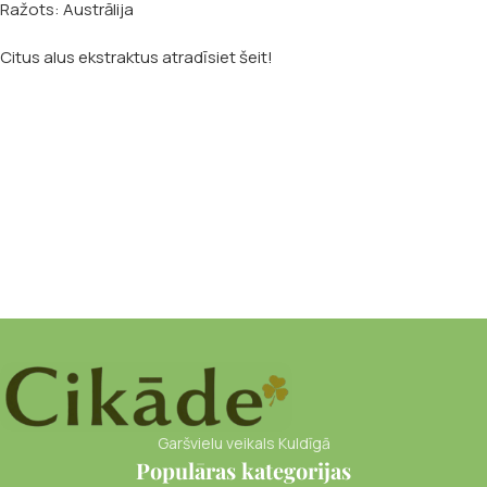
Ražots: Austrālija
Citus alus ekstraktus atradīsiet šeit!
Garšvielu veikals Kuldīgā
Populāras kategorijas