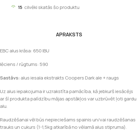
15
cilvēki skatās šo produktu
APRAKSTS
EBC alus krāsa: 650 IBU
lēciens / rūgtums: 590
Sastāvs:
alus iesala ekstrakts Coopers Dark ale + raugs
Uz alus iepakojuma ir uzrakstīta pamācība, kā jebkurš iesācējs
ar šī produkta palīdzību mājas apstākļos var uzbrūvēt ļoti gardu
alu.
Raudzēšanai vēl būs nepieciešams spainis un/vai raudzēšanas
trauks un cukurs (1-1,5kg atkarībā no vēlamā alus stipruma).