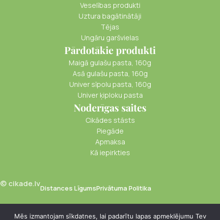
Veselības produkti
Uztura bagātinātāji
Tējas
Ungāru garšvielas
Pārdotākie produkti
Maigā gulašu pasta, 160g
Asā gulašu pasta, 160g
Univer sīpolu pasta, 160g
Univer ķiploku pasta
Noderīgas saites
Cikādes stāsts
Piegāde
Apmaksa
Kā iepirkties
© cikade.lv
Distances Līgums
Privātuma Politika
Mēs izmantojam sīkdatnes, lai padarītu lapas apmeklējumu Tev