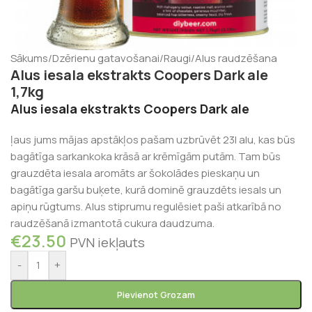
Sākums
/
Dzērienu gatavošanai
/
Raugi
/
Alus raudzēšana
Alus iesala ekstrakts Coopers Dark ale
1,7kg
Alus iesala ekstrakts Coopers Dark ale
ļaus jums mājas apstākļos pašam uzbrūvēt 23l alu, kas būs
bagātīga sarkankoka krāsā ar krēmīgām putām. Tam būs
grauzdēta iesala aromāts ar šokolādes pieskaņu un
bagātīga garšu buķete, kurā dominē grauzdēts iesals un
apiņu rūgtums. Alus stiprumu regulēsiet paši atkarībā no
raudzēšanā izmantotā cukura daudzuma.
€
23.50
PVN iekļauts
-
+
Pievienot Grozam