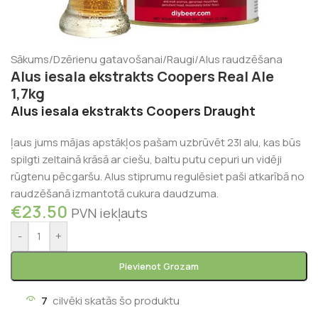
Sākums
/
Dzērienu gatavošanai
/
Raugi
/
Alus raudzēšana
Alus iesala ekstrakts Coopers Real Ale
1,7kg
Alus iesala ekstrakts Coopers Draught
ļaus jums mājas apstākļos pašam uzbrūvēt 23l alu, kas būs
spilgti zeltainā krāsā ar ciešu, baltu putu cepuri un vidēji
rūgtenu pēcgaršu. Alus stiprumu regulēsiet paši atkarībā no
raudzēšanā izmantotā cukura daudzuma.
€
23.50
PVN iekļauts
-
+
Pievienot Grozam
7
cilvēki skatās šo produktu