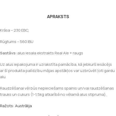
APRAKSTS
Krāsa – 230 EBC,
Rūgtums – 560 IBU
Sastāvs:
alus iesala ekstrakts Real Ale + raugs
Uz alus iepakojuma ir uzrakstīta pamācība, kā jebkurš iesācējs
ar šī produkta palīdzību mājas apstākļos var uzbrūvēt ļoti gardu
alu.
Raudzēšanai vēl būs nepieciešams spainis un/vai raudzēšanas
trauks un cukurs (1-1,5kg atkarībā no vēlamā alus stipruma).
Ražots: Austrālija