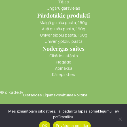
Tējas
Ungāru garšvielas
Pārdotākie produkti
Maigā gulašu pasta, 160g
Asā gulašu pasta, 160g
Univer sīpolu pasta, 160g
Univer ķiploku pasta
Noderīgas saites
Cikādes stāsts
Piegāde
Apmaksa
Kā iepirkties
© cikade.lv
Distances Līgums
Privātuma Politika
Mēs izmantojam sīkdatnes, lai padarītu lapas apmeklējumu Tev
Alus iesala
patīkamāku.
€
23.50
ekstrakts
-
+
Coopers
Pievienot Groz
PVN
OK
Privātuma politika