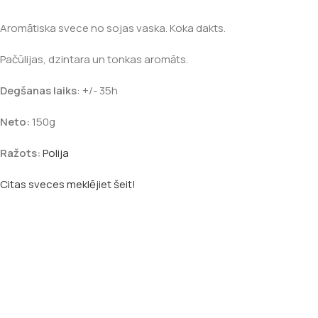
Aromātiska svece no sojas vaska. Koka dakts.
Pačūlijas, dzintara un tonkas aromāts.
Degšanas laiks
: +/- 35h
Neto:
150g
Ražots:
Polija
Citas sveces meklējiet šeit!