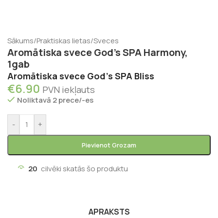
Sākums
/
Praktiskas lietas
/
Sveces
Aromātiska svece God’s SPA Harmony,
1gab
Aromātiska svece God’s SPA Bliss
€
6.90
PVN iekļauts
Noliktavā 2 prece/-es
-
+
Pievienot Grozam
20
cilvēki skatās šo produktu
APRAKSTS