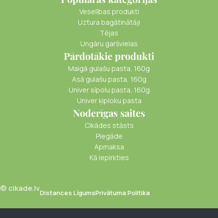
Veselības produkti
Uztura bagātinātāji
Tējas
Ungāru garšvielas
Pārdotākie produkti
Maigā gulašu pasta, 160g
Asā gulašu pasta, 160g
Univer sīpolu pasta, 160g
Univer ķiploku pasta
Noderīgas saites
Cikādes stāsts
Piegāde
Apmaksa
Kā iepirkties
© cikade.lv
Distances Līgums
Privātuma Politika