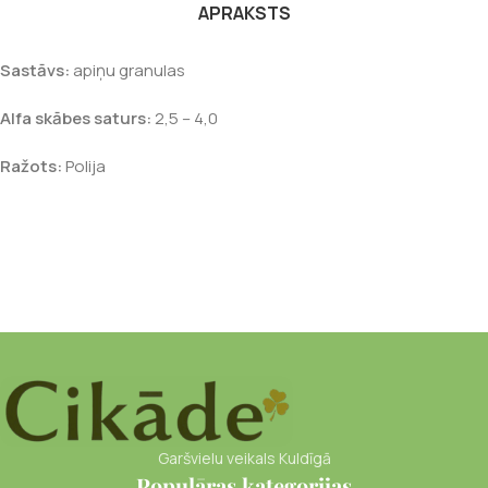
APRAKSTS
Sastāvs:
apiņu granulas
Alfa skābes saturs:
2,5 – 4,0
Ražots:
Polija
Garšvielu veikals Kuldīgā
Populāras kategorijas