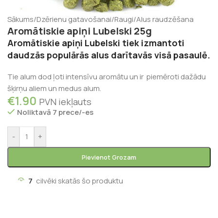
Sākums
/
Dzērienu gatavošanai
/
Raugi
/
Alus raudzēšana
Aromātiskie apiņi Lubelski 25g
Aromātiskie apiņi Lubelski tiek izmantoti
daudzās populārās alus darītavās visā pasaulē.
Tie alum dod ļoti intensīvu aromātu un ir piemēroti dažādu
šķirņu aliem un medus alum.
€
1.90
PVN iekļauts
Noliktavā 7 prece/-es
-
+
Pievienot Grozam
7
cilvēki skatās šo produktu