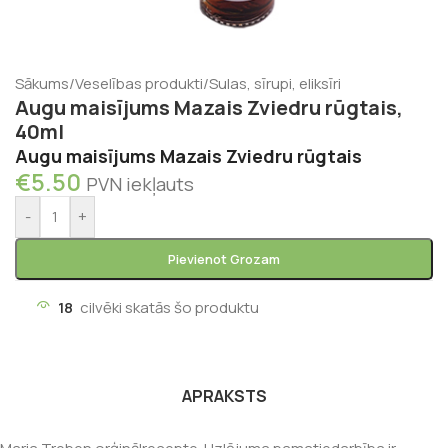
Sākums
/
Veselības produkti
/
Sulas, sīrupi, eliksīri
Augu maisījums Mazais Zviedru rūgtais,
40ml
Augu maisījums Mazais Zviedru rūgtais
€
5.50
PVN iekļauts
-
+
Pievienot Grozam
18
cilvēki skatās šo produktu
APRAKSTS