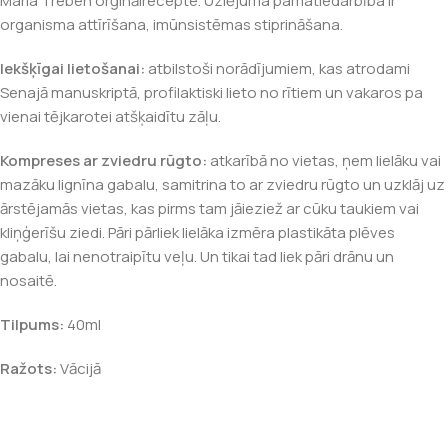
Maria Treben orģinālrecepte. Uzlējuma pamatiedarbība ir
organisma attīrīšana, imūnsistēmas stiprināšana.
Iekšķīgai lietošanai:
atbilstoši norādījumiem, kas atrodami
Senajā manuskriptā, profilaktiski lieto no rītiem un vakaros pa
vienai tējkarotei atšķaidītu zāļu.
Kompreses ar zviedru rūgto:
atkarībā no vietas, ņem lielāku vai
mazāku lignīna gabalu, samitrina to ar zviedru rūgto un uzklāj uz
ārstējamās vietas, kas pirms tam jāieziež ar cūku taukiem vai
kliņģerīšu ziedi. Pāri pārliek lielāka izmēra plastikāta plēves
gabalu, lai nenotraipītu veļu. Un tikai tad liek pāri drānu un
nosaitē.
Tilpums:
40ml
Ražots:
Vācijā