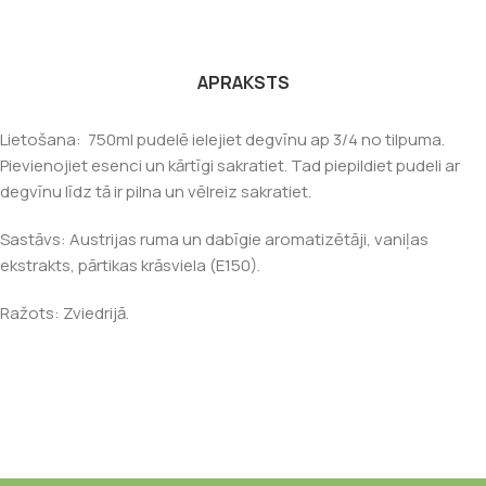
APRAKSTS
Lietošana: 750ml pudelē ielejiet degvīnu ap 3/4 no tilpuma.
Pievienojiet esenci un kārtīgi sakratiet. Tad piepildiet pudeli ar
degvīnu līdz tā ir pilna un vēlreiz sakratiet.
Sastāvs: Austrijas ruma un dabīgie aromatizētāji, vaniļas
ekstrakts, pārtikas krāsviela (E150).
Ražots: Zviedrijā.