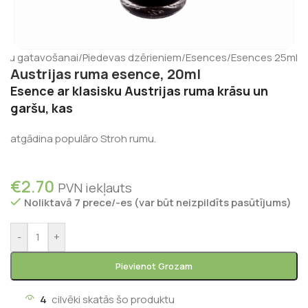
ienu gatavošanai
/
Piedevas dzērieniem
/
Esences
/
Esences 25ml
Austrijas ruma esence, 20ml
Esence ar klasisku Austrijas ruma krāsu un
garšu, kas
atgādina populāro Stroh rumu.
€
2.70
PVN iekļauts
Noliktavā 7 prece/-es (var būt neizpildīts pasūtījums)
-
+
Pievienot Grozam
4
cilvēki skatās šo produktu