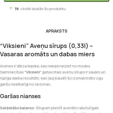
19
cilvēki skatās šo produktu
APRAKSTS
“Viksieni” Aveņu sīrups (0,33l) –
Vasaras aromāts un dabas miers
Avenes ir dārza klasika, kas nekad neiziet no modes.
Saimniecības
“Viksieni”
gatavotais aveņu sīrups ir saules un
rūpīga darba rezultāts, kas ļauj baudīt šo izsmalcināto ogu
garšu neatkarīgi no sezonas.
Garšas nianses
Saldskābs balanss:
Sīrupam piemīt avenēm raksturīgais