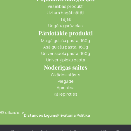
Veselības produkti
Uztura bagātinātāji
Tējas
Ungāru garšvielas
Pārdotākie produkti
Maigā gulašu pasta, 160g
Asā gulašu pasta, 160g
Univer sīpolu pasta, 160g
Univer ķiploku pasta
Noderīgas saites
Cikādes stāsts
Piegāde
Apmaksa
Kā iepirkties
© cikade.lv
Distances Līgums
Privātuma Politika