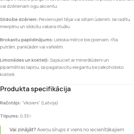
vai dzērienam ogu akcentu:
Sildošie dzērieni:
Pievienojiet tējai vai siltam ūdenim, lai radītu
mierpilnu un sildošu vakara rituālu.
Brokastu papildinājums:
Lieliska mērce biezpienam, rīta
putrām, pankūkām vai vafelēm.
Limonādes un kokteiļi:
Sajauciet ar minerālūdeni un
piparmētras lapiņu, lai pagatavotu elegantu bezalkoholisko
kokteili.
Produkta specifikācija
Ražotājs:
“Viksieni” (Latvija)
Tilpums:
0,33 l
Vai zinājāt?
Aveņu sīrups ir viens no iecienītākajiem