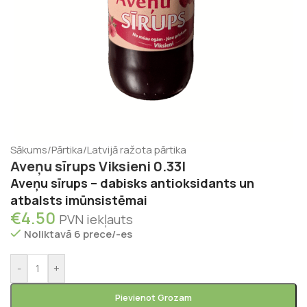
Sākums
/
Pārtika
/
Latvijā ražota pārtika
Aveņu sīrups Viksieni 0.33l
Aveņu sīrups – dabisks antioksidants un
atbalsts imūnsistēmai
€
4.50
PVN iekļauts
Noliktavā 6 prece/-es
-
+
Pievienot Grozam