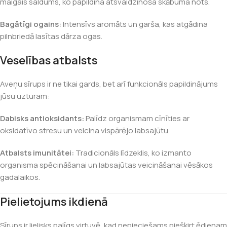
maigais saldums, ko papildina atsvaidzinoša skābuma nots.
Bagātīgi ogains:
Intensīvs aromāts un garša, kas atgādina
pilnbriedā lasītas dārza ogas.
Veselības atbalsts
Aveņu sīrups ir ne tikai gards, bet arī funkcionāls papildinājums
jūsu uzturam:
Dabisks antioksidants:
Palīdz organismam cīnīties ar
oksidatīvo stresu un veicina vispārējo labsajūtu.
Atbalsts imunitātei:
Tradicionāls līdzeklis, ko izmanto
organisma spēcināšanai un labsajūtas veicināšanai vēsākos
gadalaikos.
Pielietojums ikdienā
Sīrups ir lielisks palīgs virtuvē, kad nepieciešams piešķirt ēdienam