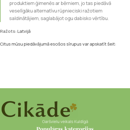
produktiem ģimenēs ar bērniem, jo tas piedāvā
veselīgāku alternatīvu rūpnieciski ražotiem
saldinātājiem, saglabājot ogu dabisko vērtību.
Ražots:
Latvijā
Citus mūsu piedāvājumā esošos sīrupus var apskatīt šeit:
Garšvielu veikals Kuldīgā
Populāras kategorijas