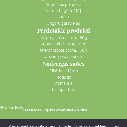
Veselības produkti
Uztura bagātinātāji
Tējas
Ungāru garšvielas
Pārdotākie produkti
Maigā gulašu pasta, 160g
Asā gulašu pasta, 160g
Univer sīpolu pasta, 160g
Univer ķiploku pasta
Noderīgas saites
Cikādes stāsts
Piegāde
Apmaksa
Kā iepirkties
© cikade.lv
Distances Līgums
Privātuma Politika
Mēs izmantojam sīkdatnes, lai padarītu lapas apmeklējumu Tev