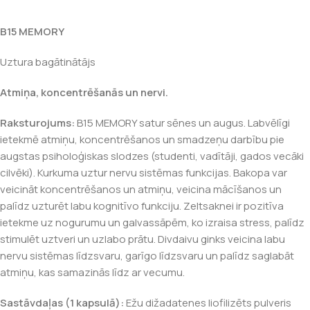
B15 MEMORY
Uztura bagātinātājs
Atmiņa, koncentrēšanās un nervi.
Raksturojums:
B15 MEMORY satur sēnes un augus. Labvēlīgi
ietekmē atmiņu, koncentrēšanos un smadzeņu darbību pie
augstas psiholoģiskas slodzes (studenti, vadītāji, gados vecāki
cilvēki). Kurkuma uztur nervu sistēmas funkcijas. Bakopa var
veicināt koncentrēšanos un atmiņu, veicina mācīšanos un
palīdz uzturēt labu kognitīvo funkciju. Zeltsaknei ir pozitīva
ietekme uz nogurumu un galvassāpēm, ko izraisa stress, palīdz
stimulēt uztveri un uzlabo prātu. Divdaivu ginks veicina labu
nervu sistēmas līdzsvaru, garīgo līdzsvaru un palīdz saglabāt
atmiņu, kas samazinās līdz ar vecumu.
Sastāvdaļas (1 kapsulā):
Ežu dižadatenes liofilizēts pulveris