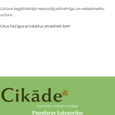
Uztura bagātinātājs neaizstāj pilnvērtīgu un sabalansētu
uzturu.
Citus līdzīgus produktus atradīsiet šeit!
Garšvielu veikals Kuldīgā
Populāras kategorijas