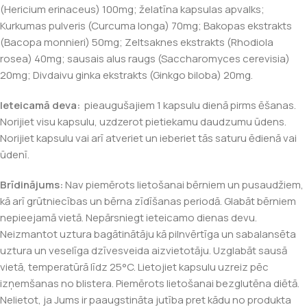
(Hericium erinaceus) 100mg; želatīna kapsulas apvalks;
Kurkumas pulveris (Curcuma longa) 70mg; Bakopas ekstrakts
(Bacopa monnieri) 50mg; Zeltsaknes ekstrakts (Rhodiola
rosea) 40mg; sausais alus raugs (Saccharomyces cerevisia)
20mg; Divdaivu ginka ekstrakts (Ginkgo biloba) 20mg.
Ieteicamā deva:
pieaugušajiem 1 kapsulu dienā pirms ēšanas.
Norijiet visu kapsulu, uzdzerot pietiekamu daudzumu ūdens.
Norijiet kapsulu vai arī atveriet un ieberiet tās saturu ēdienā vai
ūdenī.
Brīdinājums:
Nav piemērots lietošanai bērniem un pusaudžiem,
kā arī grūtniecības un bērna zīdīšanas periodā. Glabāt bērniem
nepieejamā vietā. Nepārsniegt ieteicamo dienas devu.
Neizmantot uztura bagātinātāju kā pilnvērtīga un sabalansēta
uztura un veselīga dzīvesveida aizvietotāju. Uzglabāt sausā
vietā, temperatūrā līdz 25°C. Lietojiet kapsulu uzreiz pēc
izņemšanas no blistera. Piemērots lietošanai bezglutēna diētā.
Nelietot, ja Jums ir paaugstināta jutība pret kādu no produkta