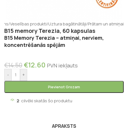
kums
/
Veselības produkti
/
Uztura bagātinātāji
/
Prātam un atmiņai
B15 memory Terezia, 60 kapsulas
B15 Memory Terezia – atmiņai, nerviem,
koncentrēšanās spējām
€
12.60
€
14.50
PVN iekļauts
-
+
Pievienot Grozam
2
cilvēki skatās šo produktu
APRAKSTS