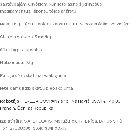
sastāvdaļām. Cilvēkiem, kuri lieto asins šķidrinošus
medikamentus, jākonsultējas ar ārstu.
Nesatur glutēnu. Dabīgas kapsulas. 100% no dabīgām izejvielām.
Glutēna saturs < 5 mg/kg
60 dabīgas kapsulas
Neto masa
: 23g
Partijas Nr.:
skat. uz iepakojuma
Ieteicams līdz:
skat. uz iepakojuma
Ražotājs:
TEREZIA COMPANY s.r.o., Na Navrši 997/14, 140 00
Praha 4, Čehijas Republika
Izplatītājs:
SIA “ETOLARS”, Mellužu iela 17-1, Rīga, LV-1067, Tālr.
+371 27080606, etolars@inbox.lv.