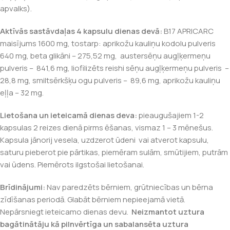
apvalks).
Aktīvās sastāvdaļas 4 kapsulu dienas devā:
B17 APRICARC
maisījums 1600 mg, tostarp: aprikožu kauliņu kodolu pulveris
640 mg, beta glikāni – 275,52 mg, austersēņu augļķermeņu
pulveris – 841,6 mg, liofilizēts reishi sēņu augļķermeņu pulveris –
28,8 mg, smiltsērkšķu ogu pulveris – 89,6 mg, aprikožu kauliņu
eļļa – 32 mg.
Lietošana un ieteicamā dienas deva:
pieaugušajiem 1-2
kapsulas 2 reizes dienā pirms ēšanas, vismaz 1 – 3 mēnešus.
Kapsula jānorij vesela, uzdzerot ūdeni vai atverot kapsulu,
saturu pieberot pie pārtikas, piemēram sulām, smūtijiem, putrām
vai ūdens. Piemērots ilgstošai lietošanai.
Brīdinājumi:
Nav paredzēts bērniem, grūtniecības un bērna
zīdīšanas periodā. Glabāt bērniem nepieejamā vietā.
Nepārsniegt ieteicamo dienas devu.
Neizmantot uztura
bagātinātāju kā pilnvērtīga un sabalansēta uztura