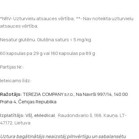
*NRV- Uzturvielu atsauces vērtība; **- Nav noteikta uzturvielu
atsauces vērtība.
Nesatur glutēnu. Glutēna saturs < 5 mg/kg.
60 kapsulas pa 29 g vai 180 kapsulas pa 89 g
Partijas Nr.:
Ieteicams līdz:
Ražotājs:
TEREZIA COMPANY s.r.o., Na Navrši 997/14, 140 00
Praha 4, Čehijas Republika
Izplatītājs:
Všļ,
eMedical
,
Raudondvario š. 168, Kauņa, LT-
47172, Lietuva
Uztura bagātinātājs neaizstāj pilnvērtīgu un sabalansētu