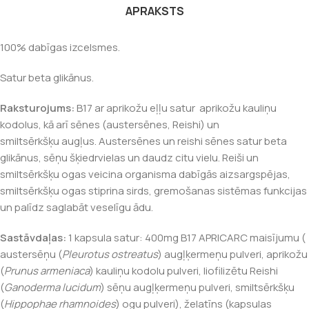
APRAKSTS
100% dabīgas izcelsmes.
Satur beta glikānus.
Raksturojums:
B17 ar aprikožu eļļu satur aprikožu kauliņu
kodolus, kā arī sēnes (austersēnes, Reishi) un
smiltsērkšķu
augļus. Austersēnes un reishi sēnes satur beta
glikānus, sēņu šķiedrvielas un daudz citu vielu. Reiši un
smiltsērkšķu ogas veicina organisma dabīgās aizsargspējas,
smiltsērkšķu ogas stiprina sirds, gremošanas sistēmas funkcijas
un palīdz saglabāt veselīgu ādu.
Sastāvdaļas:
1 kapsula satur: 400mg B17 APRICARC maisījumu (
austersēņu (
Pleurotus ostreatus
) augļķermeņu pulveri, aprikožu
(
Prunus armeniaca
) kauliņu kodolu pulveri, liofilizētu Reishi
(
Ganoderma lucidum
) sēņu augļķermeņu pulveri, smiltsērkšķu
(
Hippophae rhamnoides
) ogu pulveri), želatīns (kapsulas