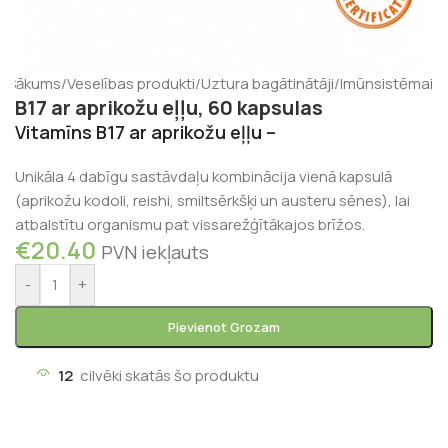
Sākums
/
Veselības produkti
/
Uztura bagātinātāji
/
Imūnsistēmai
B17 ar aprikožu eļļu, 60 kapsulas
Vitamīns B17 ar aprikožu eļļu –
Unikāla 4 dabīgu sastāvdaļu kombinācija vienā kapsulā
(aprikožu kodoli, reishi, smiltsērkšķi un austeru sēnes), lai
atbalstītu organismu pat vissarežģītākajos brīžos.
€
20.40
PVN iekļauts
-
+
Pievienot Grozam
12
cilvēki skatās šo produktu