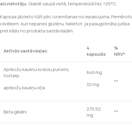
aizvietotāju
. Glabāt sausā vietā, temperatūrā līdz +25°C.
Kapsula jāizlieto tūlīt pēc izņemšanas no iepakojuma. Piemērots
cilvēkiem, kuri nepanes glutēnu. Nelietot, ja paaugstināta jutība
pret kādu no produkta sastāvdaļām.
4
%
Aktīvās sastāvdaļas:
kapsulās
NRV*
Aprikožu kauliņu kodolu pulveris,
640 mg
tostarp:
**
32 mg
aprikožu kauliņu eļļa
275,52
Beta glikāni
**
mg