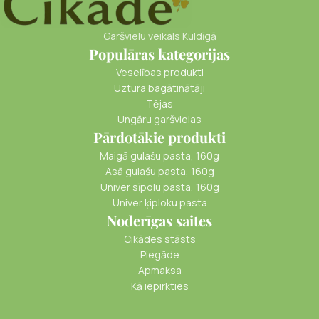
Garšvielu veikals Kuldīgā
Populāras kategorijas
Veselības produkti
Uztura bagātinātāji
Tējas
Ungāru garšvielas
Pārdotākie produkti
Maigā gulašu pasta, 160g
Asā gulašu pasta, 160g
Univer sīpolu pasta, 160g
Univer ķiploku pasta
Noderīgas saites
Cikādes stāsts
Piegāde
Apmaksa
Kā iepirkties