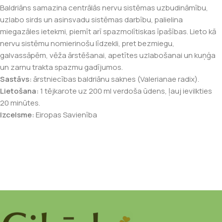
Baldriāns samazina centrālās nervu sistēmas uzbudināmību,
uzlabo sirds un asinsvadu sistēmas darbību, palielina
miegazāles ietekmi, piemīt arī spazmolītiskas īpašības. Lieto kā
nervu sistēmu nomierinošu līdzekli, pret bezmiegu,
galvassāpēm, vēža ārstēšanai, apetītes uzlabošanai un kuņģa
un zarnu trakta spazmu gadījumos.
Sastāvs:
ārstniecības baldriānu saknes (Valerianae radix).
Lietošana:
1 tējkarote uz 200 ml verdoša ūdens, ļauj ievilkties
20 minūtes.
Izcelsme:
Eiropas Savienība