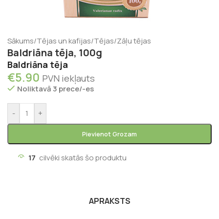
Sākums
/
Tējas un kafijas
/
Tējas
/
Zāļu tējas
Baldriāna tēja, 100g
Baldriāna tēja
€
5.90
PVN iekļauts
Noliktavā 3 prece/-es
-
+
Pievienot Grozam
17
cilvēki skatās šo produktu
APRAKSTS