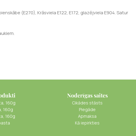
ienskābe (E270), Krāsviela E122, E172, glazējviela E904. Satur
aukiem.
odukti
Noderīgas saites
ta, 160g
Cikādes stāsts
a, 160g
Piegāde
ta, 160g
Apmaksa
pasta
Kā iepirkties