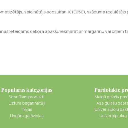
omatizētājs, saldinātājs acesulfan-K (E950), skābuma regulētājs p
anas ieteicams dekora apakšu iesmērēt ar margarīnu vai citiem t
Populāras kategorijas
Pārdotākie pr
Veselības produkti
Maigā gulašu pas
Uztura bagātinātāji
Asā gulašu past
Tējas
Univer sīpolu pas
Ungāru garšvielas
Univer ķiploku 