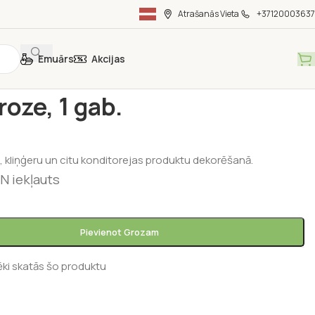
Atrašanās Vieta
+37120003637
Emuārs
Akcijas
itorejas preces
/
Kūku dekori
/
Balta roze, 1 gab.
roze, 1 gab.
 kliņģeru un citu konditorejas produktu dekorēšanā.
N iekļauts
Pievienot Grozam
ēki skatās šo produktu