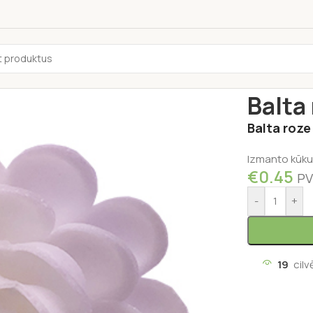
Sākums
/
Kond
Balta 
Balta roze
Izmanto kūku,
€
0.45
PV
-
+
19
cilv