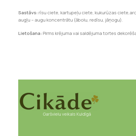
Sastāvs:
rīsu ciete, kartupeļu ciete, kukurūzas ciete,ar
augļu – augu koncentrātu (ābolu, redīsu, jāņogu).
Lietošana:
Pirms krējuma vai saldējuma tortes dekorēš
Garšvielu veikals Kuldīgā