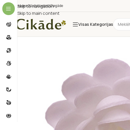
Cikādes Stāsts
Skip to navigation
Kontakti
Piegāde
Skip to main content
Visas Kategorijas