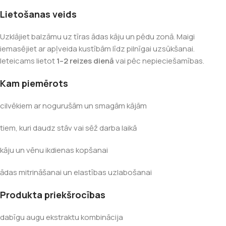
Lietošanas veids
Uzklājiet balzāmu uz tīras ādas kāju un pēdu zonā. Maigi
iemasējiet ar apļveida kustībām līdz pilnīgai uzsūkšanai.
Ieteicams lietot
1–2 reizes dienā
vai pēc nepieciešamības.
Kam piemērots
cilvēkiem ar nogurušām un smagām kājām
tiem, kuri daudz stāv vai sēž darba laikā
kāju un vēnu ikdienas kopšanai
ādas mitrināšanai un elastības uzlabošanai
Produkta priekšrocības
dabīgu augu ekstraktu kombinācija