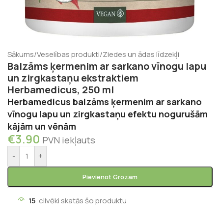
Sākums
/
Veselības produkti
/
Ziedes un ādas līdzekļi
Balzāms ķermenim ar sarkano vīnogu lapu
un zirgkastaņu ekstraktiem
Herbamedicus, 250 ml
Herbamedicus balzāms ķermenim ar sarkano
vīnogu lapu un zirgkastaņu efektu nogurušām
kājām un vēnām
€
3.90
PVN iekļauts
-
+
Pievienot Grozam
15
cilvēki skatās šo produktu