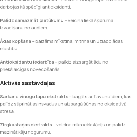
darbojas kā spēcīgi antioksidanti.
Palīdz samazināt pietūkumu
– veicina liekā šķidruma
izvadīšanu no audiem.
Ādas kopšana
– balzāms mīkstina, mitrina un uzlabo ādas
elastību.
Antioksidantu iedarbība
– palīdz aizsargāt ādu no
priekšlaicīgas novecošanās.
Aktīvās sastāvdaļas
Sarkano vīnogu lapu ekstrakts
– bagāts ar flavonoīdiem, kas
palīdz stiprināt asinsvadus un aizsargā šūnas no oksidatīvā
stresa.
Zirgkastaņas ekstrakts
– veicina mikrocirkulāciju un palīdz
mazināt kāju nogurumu.