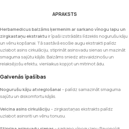
APRAKSTS
Herbamedicus
balzāms ķermenim ar sarkano vīnogu lapu un
zirgkastaņu ekstraktu
ir īpaši izstrādāts līdzeklis nogurušu kāju
un vēnu kopšanai. Tā sastāvā esošie augu ekstrakti palīdz
uzlabot asins cirkulāciju, stiprināt asinsvadu sienas un mazināt
smaguma sajūtu kājās. Balzāms sniedz atsvaidzinošu un
relaksējošu efektu, vienlaikus kopjot un mitrinot ādu.
Galvenās īpašības
Nogurušu kāju atvieglošanai
– palīdz samazināt smaguma
sajūtu un diskomfortu kājās.
Veicina asins cirkulāciju
– zirgkastaņas ekstrakts palīdz
uzlabot asinsriti un vēnu tonusu.
Stiprina asinsvadu sienas
– sarkano vīnogu lapu flavonoīdi