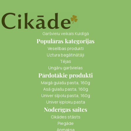
Garšvielu veikals Kuldīgā
Populāras kategorijas
Veselības produkti
Uztura bagātinātāji
Tējas
Ungāru garšvielas
Pārdotākie produkti
Maigā gulašu pasta, 160g
Asā gulašu pasta, 160g
Univer sīpolu pasta, 160g
Univer ķiploku pasta
Noderīgas saites
Cikādes stāsts
Piegāde
Apmaksa