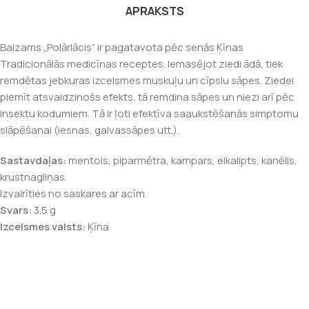
APRAKSTS
Balzams „Polārlācis” ir pagatavota pēc senās Ķīnas
Tradicionālās medicīnas receptes. Iemasējot ziedi ādā, tiek
remdētas jebkuras izcelsmes muskuļu un cīpslu sāpes. Ziedei
piemīt atsvaidzinošs efekts, tā remdina sāpes un niezi arī pēc
insektu kodumiem. Tā ir ļoti efektīva saaukstēšanās simptomu
slāpēšanai (iesnas, galvassāpes utt.).
Sastavdaļas:
mentols, piparmētra, kampars, eikalipts, kanēlis,
krustnagliņas.
Izvairīties no saskares ar acīm.
Svars:
3.5 g
Izcelsmes valsts:
Ķīna