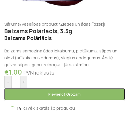
Sākums
/
Veselības produkti
/
Ziedes un ādas līdzekļi
Balzams Polārlācis, 3.5g
Balzams Polārlācis
Balzams samazina ādas iekaisumu, pietūkumu, sāpes un
niezi (arī kukaiņu kodumus), vieglus apdegumus. Ārstē
galvassāpes, gripu, reiboņus, jūras slimību.
€
1.00
PVN iekļauts
-
+
Pievienot Grozam
14
cilvēki skatās šo produktu