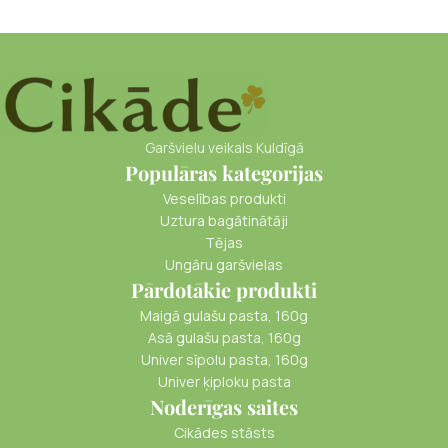
Garšvielu veikals Kuldīgā
Populāras kategorijas
Veselības produkti
Uztura bagātinātāji
Tējas
Ungāru garšvielas
Pārdotākie produkti
Maigā gulašu pasta, 160g
Asā gulašu pasta, 160g
Univer sīpolu pasta, 160g
Univer ķiploku pasta
Noderīgas saites
Cikādes stāsts