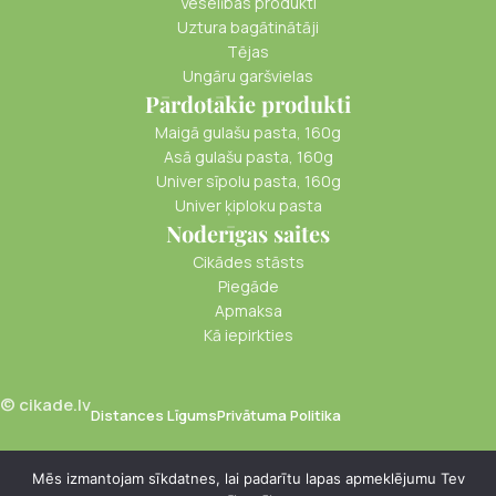
Veselības produkti
Uztura bagātinātāji
Tējas
Ungāru garšvielas
Pārdotākie produkti
Maigā gulašu pasta, 160g
Asā gulašu pasta, 160g
Univer sīpolu pasta, 160g
Univer ķiploku pasta
Noderīgas saites
Cikādes stāsts
Piegāde
Apmaksa
Kā iepirkties
© cikade.lv
Distances Līgums
Privātuma Politika
Mēs izmantojam sīkdatnes, lai padarītu lapas apmeklējumu Tev