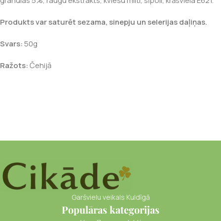
granulas 5%, raugu ekstrakts, kviešu milti, sīpoli, krāsviela E621.
Produkts var saturēt sezama, sinepju un selerijas daļiņas.
Svars:
50g
Ražots:
Čehijā
Garšvielu veikals Kuldīgā
Populāras kategorijas