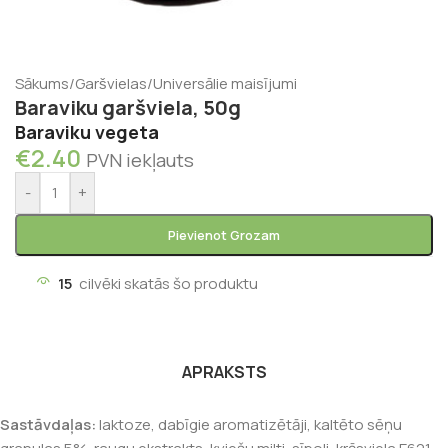
Sākums
/
Garšvielas
/
Universālie maisījumi
Baraviku garšviela, 50g
Baraviku vegeta
€
2.40
PVN iekļauts
-
+
Pievienot Grozam
15
cilvēki skatās šo produktu
APRAKSTS
Sastāvdaļas:
laktoze, dabīgie aromatizētāji, kaltēto sēņu