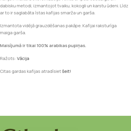
dabisku metodi, izmantojot tvaiku, kokogli un karstu ūdeni. Līdz
ar to ir saglabāta īstas kafijas smarža un garša.
Izmantota vidējā grauzdēšanas pakāpe. Kafijai raksturīga
maiga garša.
Maisījumā ir tikai 100% arabikas pupiņas.
Ražots:
Vācija
Citas gardas kafijas atradīsiet
šeit!