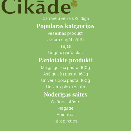
Garšvielu veikals Kuldīgā
Populāras kategorijas
Veselības produkti
Uztura bagātinātāji
Tējas
Ungāru garšvielas
Pārdotākie produkti
Maigā gulašu pasta, 160g
Asā gulašu pasta, 160g
Univer sīpolu pasta, 160g
Univer ķiploku pasta
Noderīgas saites
Cikādes stāsts
Piegāde
Apmaksa
Kā iepirkties