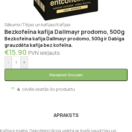
Sākums
/
Tējas un kafijas
/
Kafijas
Bezkofeīna kafija Dallmayr prodomo, 500g
Bezkofeīna kafija Dallmayr prodomo, 500g ir Dabīga
grauzdēta kafija bez kofeīna.
€
15.90
PVN iekļauts
-
+
Pievienot Grozam
4
cilvēki skatās šo produktu
APRAKSTS
Kafija ir malta. Dekofeinizācija veikta ar īpaši saudzīgu un