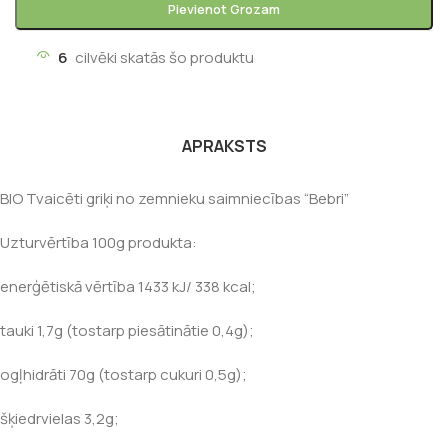
Pievienot Grozam
6
cilvēki skatās šo produktu
APRAKSTS
BIO Tvaicēti griķi no zemnieku saimniecības “Bebri”
Uzturvērtība 100g produkta:
enerģētiskā vērtība 1433 kJ/ 338 kcal;
tauki 1,7g (tostarp piesātinātie 0,4g);
ogļhidrāti 70g (tostarp cukuri 0,5g);
šķiedrvielas 3,2g;