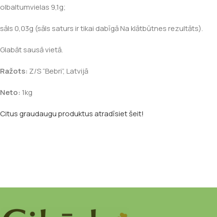
olbaltumvielas 9,1g;
sāls 0,03g (sāls saturs ir tikai dabīgā Na klātbūtnes rezultāts).
Glabāt sausā vietā.
Ražots:
Z/S “Bebri”, Latvijā
Neto:
1kg
Citus graudaugu produktus atradīsiet šeit!