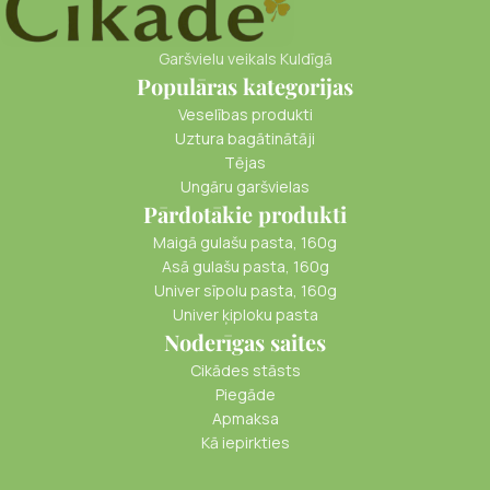
Garšvielu veikals Kuldīgā
Populāras kategorijas
Veselības produkti
Uztura bagātinātāji
Tējas
Ungāru garšvielas
Pārdotākie produkti
Maigā gulašu pasta, 160g
Asā gulašu pasta, 160g
Univer sīpolu pasta, 160g
Univer ķiploku pasta
Noderīgas saites
Cikādes stāsts
Piegāde
Apmaksa
Kā iepirkties