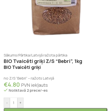
Sākums
/
Pārtika
/
Latvijā ražota pārtika
BIO Tvaicēti griķi Z/S “Bebri”, 1kg
BIO Tvaicēti griķi
no Z/S “Bebri” – ražots Latvijā
€
4.80
PVN iekļauts
Noliktavā 2 prece/-es
-
+