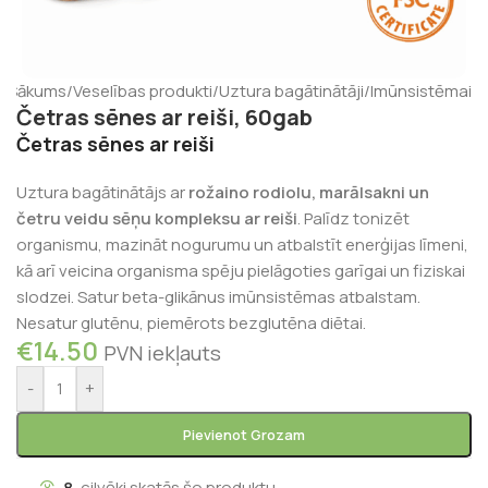
Sākums
/
Veselības produkti
/
Uztura bagātinātāji
/
Imūnsistēmai
Četras sēnes ar reiši, 60gab
Četras sēnes ar reiši
Uztura bagātinātājs ar
rožaino rodiolu, marālsakni un
četru veidu sēņu kompleksu ar reiši
. Palīdz tonizēt
organismu, mazināt nogurumu un atbalstīt enerģijas līmeni,
kā arī veicina organisma spēju pielāgoties garīgai un fiziskai
slodzei. Satur beta-glikānus imūnsistēmas atbalstam.
Nesatur glutēnu, piemērots bezglutēna diētai.
€
14.50
PVN iekļauts
-
+
Pievienot Grozam
8
cilvēki skatās šo produktu