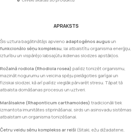
APRAKSTS
Šis uztura bagātinātājs apvieno
adaptogēnos augus
un
funkcionālo sēņu kompleksu
, lai atbalstītu organisma enerģiju,
izturību un vispārējo labsajūtu ikdienas slodzes apstākļos.
Rožainā rodiola (Rhodiola rosea)
palīdz tonizēt organismu,
mazināt nogurumu un veicina spēju pielāgoties garīgai un
fiziskai slodzei, kā arī palīdz vieglāk pārvarēt stresu. Tāpat tā
atbalsta domāšanas procesus un uztveri.
Marālsakne (Rhaponticum carthamoides)
tradicionāli tiek
izmantota imunitātes stiprināšanai, sirds un asinsvadu sistēmas
atbalstam un organisma tonizēšanai.
Četru veidu sēņu komplekss ar reiši
(šitaki, ežu dižadatene,