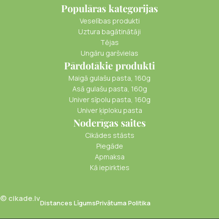
Populāras kategorijas
Veselības produkti
Uztura bagātinātāji
Tējas
Ungāru garšvielas
Pārdotākie produkti
Maigā gulašu pasta, 160g
Asā gulašu pasta, 160g
Univer sīpolu pasta, 160g
Univer ķiploku pasta
Noderīgas saites
Cikādes stāsts
Piegāde
Apmaksa
Kā iepirkties
© cikade.lv
Distances Līgums
Privātuma Politika