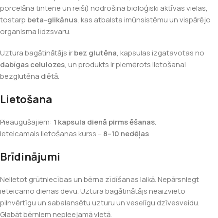
porcelāna tintene un reiši) nodrošina bioloģiski aktīvas vielas,
tostarp
beta-glikānus
, kas atbalsta imūnsistēmu un vispārējo
organisma līdzsvaru.
Uztura bagātinātājs ir
bez glutēna
, kapsulas izgatavotas no
dabīgas celulozes
, un produkts ir piemērots lietošanai
bezglutēna diētā.
Lietošana
Pieaugušajiem:
1 kapsula dienā pirms ēšanas
.
Ieteicamais lietošanas kurss –
8–10 nedēļas
.
Brīdinājumi
Nelietot grūtniecības un bērna zīdīšanas laikā. Nepārsniegt
ieteicamo dienas devu. Uztura bagātinātājs neaizvieto
pilnvērtīgu un sabalansētu uzturu un veselīgu dzīvesveidu.
Glabāt bērniem nepieejamā vietā.