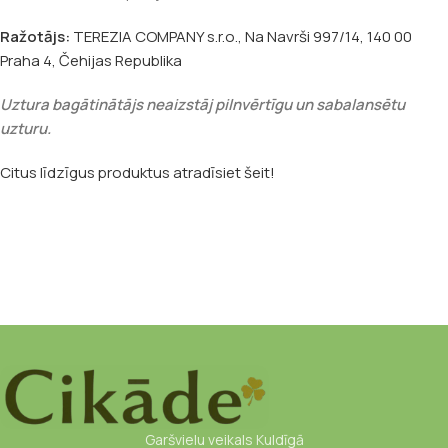
Ražotājs:
TEREZIA COMPANY s.r.o., Na Navrši 997/14, 140 00
Praha 4, Čehijas Republika
Uztura bagātinātājs neaizstāj pilnvērtīgu un sabalansētu
uzturu.
Citus līdzīgus produktus atradīsiet šeit!
Garšvielu veikals Kuldīgā