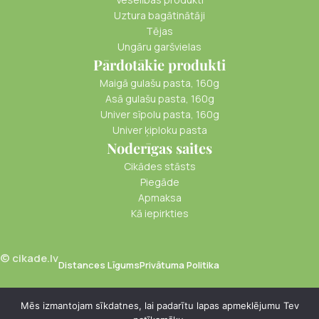
Uztura bagātinātāji
Tējas
Ungāru garšvielas
Pārdotākie produkti
Maigā gulašu pasta, 160g
Asā gulašu pasta, 160g
Univer sīpolu pasta, 160g
Univer ķiploku pasta
Noderīgas saites
Cikādes stāsts
Piegāde
Apmaksa
Kā iepirkties
© cikade.lv
Distances Līgums
Privātuma Politika
Mēs izmantojam sīkdatnes, lai padarītu lapas apmeklējumu Tev
Cidoniju