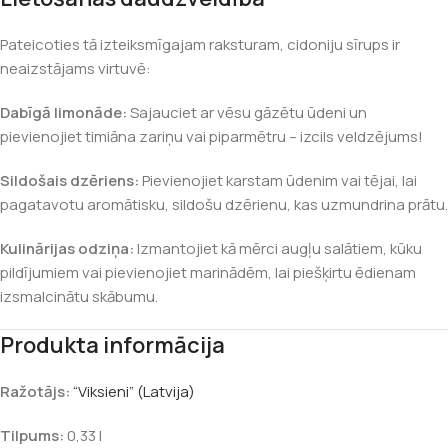
Pateicoties tā izteiksmīgajam raksturam, cidoniju sīrups ir
neaizstājams virtuvē:
Dabīgā limonāde:
Sajauciet ar vēsu gāzētu ūdeni un
pievienojiet timiāna zariņu vai piparmētru – izcils veldzējums!
Sildošais dzēriens:
Pievienojiet karstam ūdenim vai tējai, lai
pagatavotu aromātisku, sildošu dzērienu, kas uzmundrina prātu.
Kulinārijas odziņa:
Izmantojiet kā mērci augļu salātiem, kūku
pildījumiem vai pievienojiet marinādēm, lai piešķirtu ēdienam
izsmalcinātu skābumu.
Produkta informācija
Ražotājs:
“Viksieni” (Latvija)
Tilpums:
0,33 l