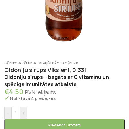
Sākums
/
Pārtika
/
Latvijā ražota pārtika
Cidoniju sīrups Viksieni, 0.33l
Cidoniju sīrups – bagāts ar C vitamīnu un
spēcīgs imunitātes atbalsts
€
4.50
PVN iekļauts
Noliktavā 4 prece/-es
-
+
Pievienot Grozam