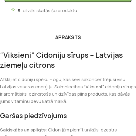
9
cilvēki skatās šo produktu
APRAKSTS
“Viksieni” Cidoniju sīrups – Latvijas
ziemeļu citrons
Atklājiet cidoniju spēku – ogu, kas sevī sakoncentrējusi visu
Latvijas vasaras enerģiju. Saimniecības
“Viksieni”
cidoniju sīrups
ir aromātisks, dzirkstošs un dzīvības pilns produkts, kas dāvās
jums vitamīnu devu katrā malkā.
Garšas piedzīvojums
Saldskābs un spilgts:
Cidonijām piemīt unikāls, dzestrs