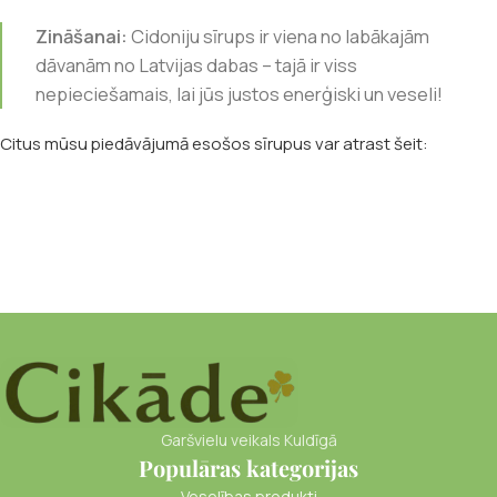
Zināšanai:
Cidoniju sīrups ir viena no labākajām
dāvanām no Latvijas dabas – tajā ir viss
nepieciešamais, lai jūs justos enerģiski un veseli!
Citus mūsu piedāvājumā esošos sīrupus var atrast šeit:
Garšvielu veikals Kuldīgā
Populāras kategorijas
Veselības produkti