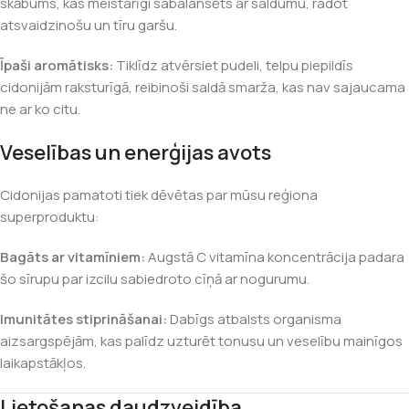
skābums, kas meistarīgi sabalansēts ar saldumu, radot
atsvaidzinošu un tīru garšu.
Īpaši aromātisks:
Tiklīdz atvērsiet pudeli, telpu piepildīs
cidonijām raksturīgā, reibinoši saldā smarža, kas nav sajaucama
ne ar ko citu.
Veselības un enerģijas avots
Cidonijas pamatoti tiek dēvētas par mūsu reģiona
superproduktu:
Bagāts ar vitamīniem:
Augstā C vitamīna koncentrācija padara
šo sīrupu par izcilu sabiedroto cīņā ar nogurumu.
Imunitātes stiprināšanai:
Dabīgs atbalsts organisma
aizsargspējām, kas palīdz uzturēt tonusu un veselību mainīgos
laikapstākļos.
Lietošanas daudzveidība