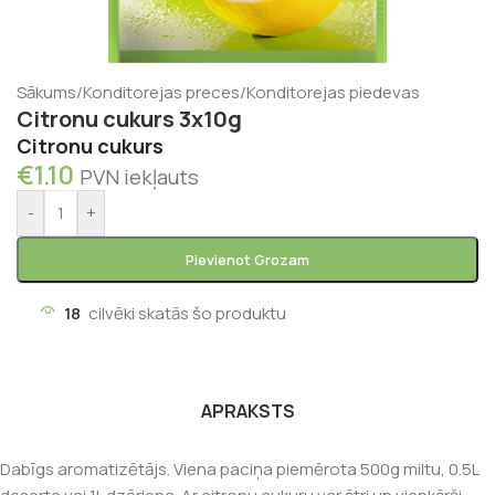
Sākums
/
Konditorejas preces
/
Konditorejas piedevas
Citronu cukurs 3x10g
Citronu cukurs
€
1.10
PVN iekļauts
-
+
Pievienot Grozam
18
cilvēki skatās šo produktu
APRAKSTS
Dabīgs aromatizētājs. Viena paciņa piemērota 500g miltu, 0.5L