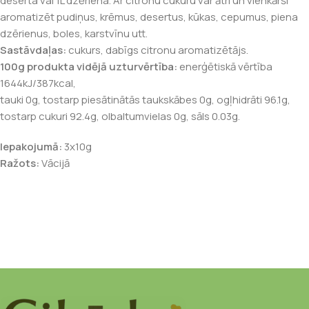
deserta vai 1L dzēriena. Ar citronu cukuru var ātri un vienkārši
aromatizēt pudiņus, krēmus, desertus, kūkas, cepumus, piena
dzērienus, boles, karstvīnu utt.
Sastāvdaļas:
cukurs, dabīgs citronu aromatizētājs.
100g produkta vidējā uzturvērtība:
enerģētiskā vērtība
1644kJ/387kcal,
tauki 0g, tostarp piesātinātās taukskābes 0g, ogļhidrāti 96.1g,
tostarp cukuri 92.4g, olbaltumvielas 0g, sāls 0.03g.
Iepakojumā:
3x10g
Ražots:
Vācijā