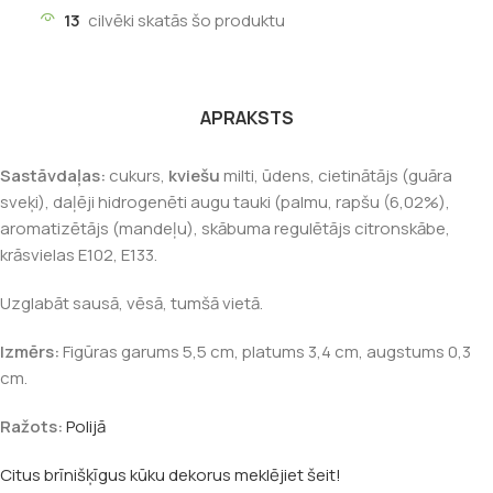
13
cilvēki skatās šo produktu
APRAKSTS
Sastāvdaļas:
cukurs,
kviešu
milti, ūdens, cietinātājs (guāra
sveķi), daļēji hidrogenēti augu tauki (palmu, rapšu (6,02%),
aromatizētājs (mandeļu), skābuma regulētājs citronskābe,
krāsvielas E102, E133.
Uzglabāt sausā, vēsā, tumšā vietā.
Izmērs:
Figūras garums 5,5 cm, platums 3,4 cm, augstums 0,3
cm.
Ražots:
Polijā
Citus brīnišķīgus kūku dekorus meklējiet šeit!