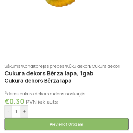
Sākums
/
Konditorejas preces
/
Kūku dekori
/
Cukura dekori
Cukura dekors Bērza lapa, 1gab
Cukura dekors Bērza lapa
Ēdams cukura dekors rudens noskaņās
€
0.30
PVN iekļauts
-
+
Pievienot Grozam