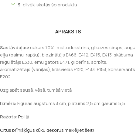
9
cilvēki skatās šo produktu
APRAKSTS
Sastāvdaļas:
cukurs 70%, maltodekstrīns, glikozes sīrups, augu
eļļa (palmu, rapšu), biezinātājs E466, E412, E415, E413, skābuma
regulētājs E330, emulgators E471, glicerīns, sorbīts,
aromatizētajs (vaniļas), krāsvielas E120, E133, E153, konservants
E202.
Uzglabāt sausā, vēsā, tumšā vietā.
Izmērs:
Figūras augstums 3 cm, platums 2,5 cm garums 5,5.
Ražots:
Polijā
Citus brīnišķīgus kūku dekorus meklējiet šeit!