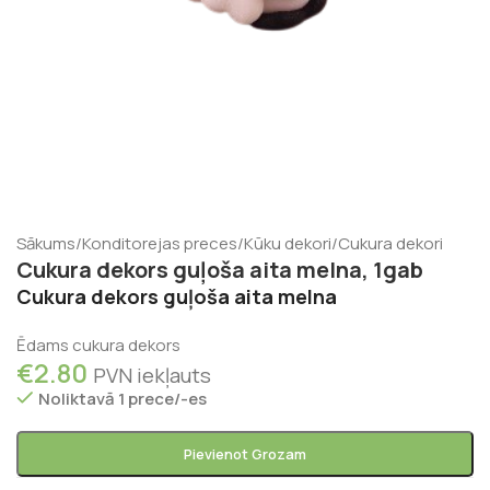
Sākums
/
Konditorejas preces
/
Kūku dekori
/
Cukura dekori
Cukura dekors guļoša aita melna, 1gab
Cukura dekors guļoša aita melna
Ēdams cukura dekors
€
2.80
PVN iekļauts
Noliktavā 1 prece/-es
Pievienot Grozam