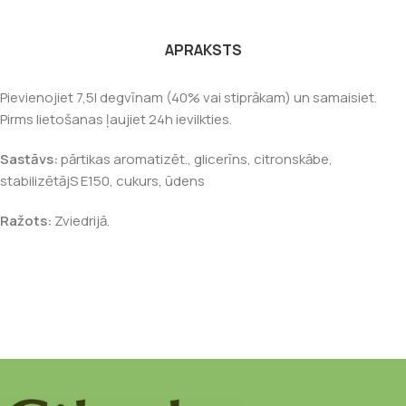
APRAKSTS
Pievienojiet 7,5l degvīnam (40% vai stiprākam) un samaisiet.
Pirms lietošanas ļaujiet 24h ievilkties.
Sastāvs:
pārtikas aromatizēt., glicerīns, citronskābe,
stabilizētājS E150, cukurs, ūdens
Ražots:
Zviedrijā.