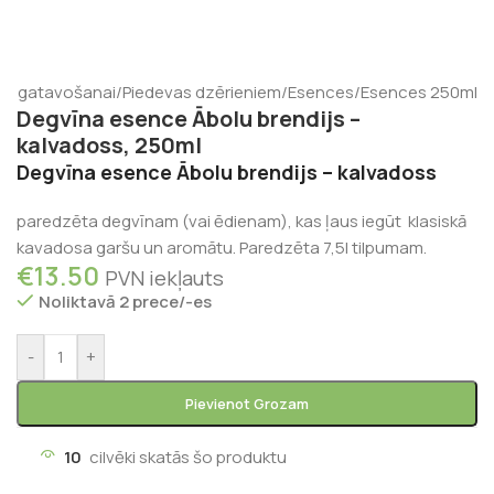
nu gatavošanai
/
Piedevas dzērieniem
/
Esences
/
Esences 250ml
Degvīna esence Ābolu brendijs –
kalvadoss, 250ml
Degvīna esence Ābolu brendijs – kalvadoss
paredzēta degvīnam (vai ēdienam), kas ļaus iegūt klasiskā
kavadosa garšu un aromātu. Paredzēta 7,5l tilpumam.
€
13.50
PVN iekļauts
Noliktavā 2 prece/-es
-
+
Pievienot Grozam
10
cilvēki skatās šo produktu