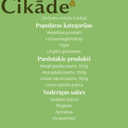
Garšvielu veikals Kuldīgā
Populāras kategorijas
Veselības produkti
Uztura bagātinātāji
Tējas
Ungāru garšvielas
Pārdotākie produkti
Maigā gulašu pasta, 160g
Asā gulašu pasta, 160g
Univer sīpolu pasta, 160g
Univer ķiploku pasta
Noderīgas saites
Cikādes stāsts
Piegāde
Apmaksa
Kā iepirkties