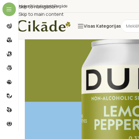
Cikādes Stāsts
Skip to navigation
Kontakti
Piegāde
Skip to main content
Visas Kategorijas