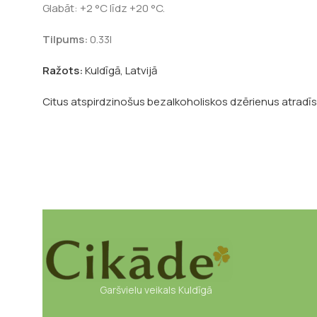
Glabāt: +2 °C līdz +20 °C.
Tilpums:
0.33l
Ražots:
Kuldīgā, Latvijā
Citus atspirdzinošus bezalkoholiskos dzērienus atradīsi
Garšvielu veikals Kuldīgā