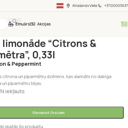
Atrašanās Vieta
+37120003637
Emuārs
Akcijas
ka
/
Dzērieni
/
DUNA limonāde “Citrons & Piparmētra”, 0,33l
limonāde “Citrons &
mētra”, 0,33l
n & Peppermint
 citrona un piparmētru dzēriens, kas darināts no dabīga
a un piparmētru tējas.
N iekļauts
Pievienot Grozam
ēki skatās šo produktu