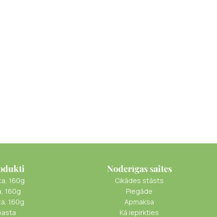
odukti
Noderīgas saites
ta, 160g
Cikādes stāsts
a, 160g
Piegāde
ta, 160g
Apmaksa
pasta
Kā iepirkties