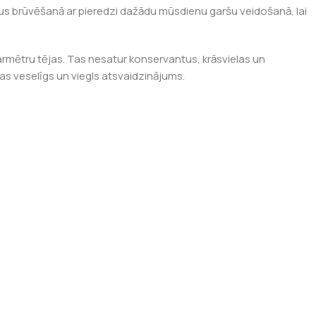
alus brūvēšanā ar pieredzi dažādu mūsdienu garšu veidošanā, lai
armētru tējas. Tas nesatur konservantus, krāsvielas un
enas veselīgs un viegls atsvaidzinājums.