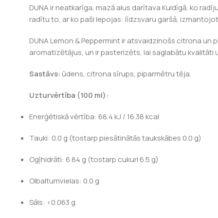
DUNA ir neatkarīga, mazā alus darītava Kuldīgā, ko radīj
radītu to, ar ko paši lepojas: līdzsvaru garšā, izmantojo
DUNA Lemon & Peppermint ir atsvaidzinošs citrona un pi
aromatizētājus, un ir pasterizēts, lai saglabātu kvalitāt
Sastāvs:
ūdens, citrona sīrups, piparmētru tēja.
Uzturvērtība (100 ml):
Enerģētiskā vērtība: 68.4 kJ / 16.38 kcal
Tauki: 0.0 g (tostarp piesātinātās taukskābes 0.0 g)
Ogļhidrāti: 6.84 g (tostarp cukuri 6.5 g)
Olbaltumvielas: 0.0 g
Sāls: <0.063 g