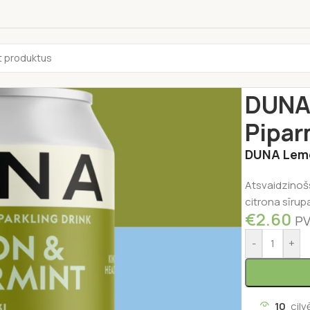
Sākums
/
Pārti
DUNA 
Pipar
DUNA Lemo
Atsvaidzinošs
citrona sīrup
€
2.60
PV
-
+
10
cilv