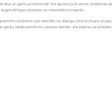
uši alus un garšu profesionāļi. Viņi apvienojuši senas zināšanas 
t augstvērtīgas izejvielas un meistarību receptēs.
parmētru dzēriens, kas darināts no dabīga citrona sīrupa un pip
i un garšu. Ideāli piemērots vasaras dienām, pie ēdiena vai kā ikdi