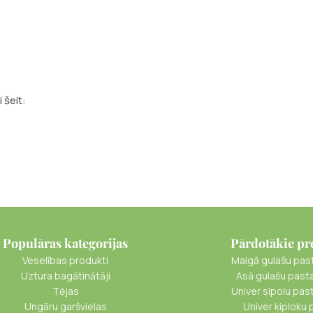
 šeit:
Populāras kategorijas
Pārdotākie pr
Veselības produkti
Maigā gulašu pas
Uztura bagātinātāji
Asā gulašu past
Tējas
Univer sīpolu pas
Ungāru garšvielas
Univer ķiploku 