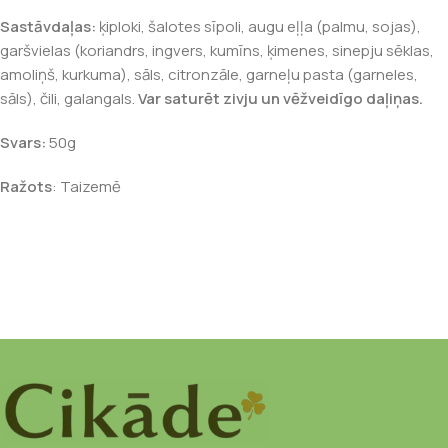
Sastāvdaļas:
ķiploki, šalotes sīpoli, augu eļļa (palmu, sojas),
garšvielas (koriandrs, ingvers, kumīns, ķimenes, sinepju sēklas,
amoliņš, kurkuma), sāls, citronzāle, garneļu pasta (garneles,
sāls), čili, galangals.
Var saturēt zivju un vēžveidīgo daļiņas.
Svars:
50g
Ražots
: Taizemē