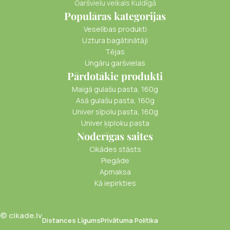
Garšvielu veikals Kuldīgā
Populāras kategorijas
Veselības produkti
Uztura bagātinātāji
Tējas
Ungāru garšvielas
Pārdotākie produkti
Maigā gulašu pasta, 160g
Asā gulašu pasta, 160g
Univer sīpolu pasta, 160g
Univer ķiploku pasta
Noderīgas saites
Cikādes stāsts
Piegāde
Apmaksa
Kā iepirkties
© cikade.lv
Distances Līgums
Privātuma Politika