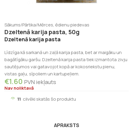
Sākums
/
Pārtika
/
Mērces, ēdienu piedevas
Dzeltenā karija pasta, 50g
Dzeltenā karija pasta
Līdzīga kā sarkanā un zaļā karija pasta, bet ar maigāku un
bagātīgāku garšu. Dzeltenā karija pasta tiek izmantota zivju
sautējumos vai gatavojot kopā ar kokosriekstu pienu,
vistas gaļu, sīpoliem un kartupeļiem.
€
1.60
PVN iekļauts
Nav noliktavā
11
cilvēki skatās šo produktu
APRAKSTS