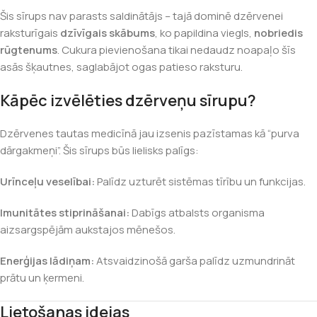
Šis sīrups nav parasts saldinātājs – tajā dominē dzērvenei
raksturīgais
dzīvīgais skābums
, ko papildina viegls,
nobriedis
rūgtenums
. Cukura pievienošana tikai nedaudz noapaļo šīs
asās šķautnes, saglabājot ogas patieso raksturu.
Kāpēc izvēlēties dzērveņu sīrupu?
Dzērvenes tautas medicīnā jau izsenis pazīstamas kā “purva
dārgakmeņi”. Šis sīrups būs lielisks palīgs:
Urīnceļu veselībai:
Palīdz uzturēt sistēmas tīrību un funkcijas.
Imunitātes stiprināšanai:
Dabīgs atbalsts organisma
aizsargspējām aukstajos mēnešos.
Enerģijas lādiņam:
Atsvaidzinošā garša palīdz uzmundrināt
prātu un ķermeni.
Lietošanas idejas