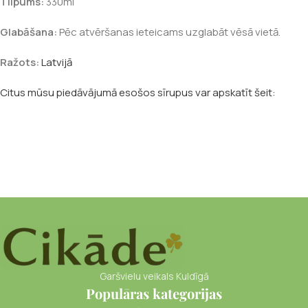
Tilpums:
330ml
Glabāšana:
Pēc atvēršanas ieteicams uzglabāt vēsā vietā.
Ražots:
Latvijā
Citus mūsu piedāvājumā esošos sīrupus var apskatīt šeit:
Garšvielu veikals Kuldīgā
Populāras kategorijas