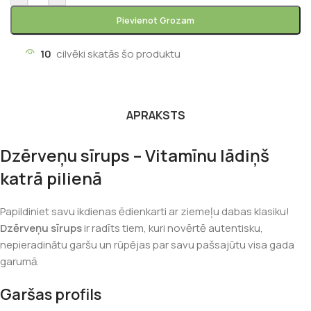
Pievienot Grozam
10
cilvēki skatās šo produktu
APRAKSTS
Dzērveņu sīrups – Vitamīnu lādiņš
katrā pilienā
Papildiniet savu ikdienas ēdienkarti ar ziemeļu dabas klasiku!
Dzērveņu sīrups
ir radīts tiem, kuri novērtē autentisku,
nepieradinātu garšu un rūpējas par savu pašsajūtu visa gada
garumā.
Garšas profils