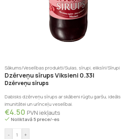
Sākums
/
Veselības produkti
/
Sulas, sīrupi, eliksīri
/
Sīrupi
Dzērveņu sīrups Viksieni 0.33l
Dzērveņu sīrups
Dabisks dzērveņu sīrups ar skābeni rūgtu garšu, ideāls
imunitātei un urīnceļu veselībai.
€
4.50
PVN iekļauts
Noliktavā 5 prece/-es
-
+