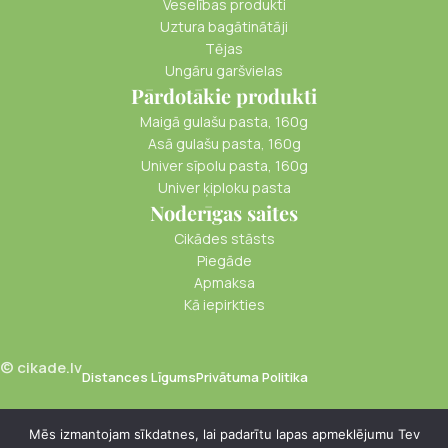
Veselības produkti
Uztura bagātinātāji
Tējas
Ungāru garšvielas
Pārdotākie produkti
Maigā gulašu pasta, 160g
Asā gulašu pasta, 160g
Univer sīpolu pasta, 160g
Univer ķiploku pasta
Noderīgas saites
Cikādes stāsts
Piegāde
Apmaksa
Kā iepirkties
© cikade.lv
Distances Līgums
Privātuma Politika
Mēs izmantojam sīkdatnes, lai padarītu lapas apmeklējumu Tev