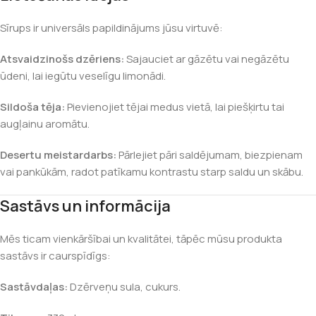
Sīrups ir universāls papildinājums jūsu virtuvē:
Atsvaidzinošs dzēriens:
Sajauciet ar gāzētu vai negāzētu
ūdeni, lai iegūtu veselīgu limonādi.
Sildoša tēja:
Pievienojiet tējai medus vietā, lai piešķirtu tai
augļainu aromātu.
Desertu meistardarbs:
Pārlejiet pāri saldējumam, biezpienam
vai pankūkām, radot patīkamu kontrastu starp saldu un skābu.
Sastāvs un informācija
Mēs ticam vienkāršībai un kvalitātei, tāpēc mūsu produkta
sastāvs ir caurspīdīgs:
Sastāvdaļas:
Dzērveņu sula, cukurs.