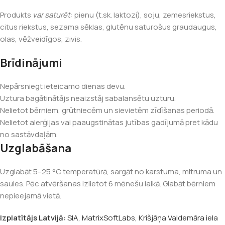
Produkts
var saturēt
: pienu (t.sk. laktozi), soju, zemesriekstus,
citus riekstus, sezama sēklas, glutēnu saturošus graudaugus,
olas, vēžveidīgos, zivis.
Brīdinājumi
Nepārsniegt ieteicamo dienas devu.
Uztura bagātinātājs neaizstāj sabalansētu uzturu.
Nelietot bērniem, grūtniecēm un sievietēm zīdīšanas periodā.
Nelietot alerģijas vai paaugstinātas jutības gadījumā pret kādu
no sastāvdaļām.
Uzglabāšana
Uzglabāt 5–25 °C temperatūrā, sargāt no karstuma, mitruma un
saules. Pēc atvēršanas izlietot 6 mēnešu laikā. Glabāt bērniem
nepieejamā vietā.
Izplatītājs Latvijā:
SIA, MatrixSoftLabs, Krišjāņa Valdemāra iela