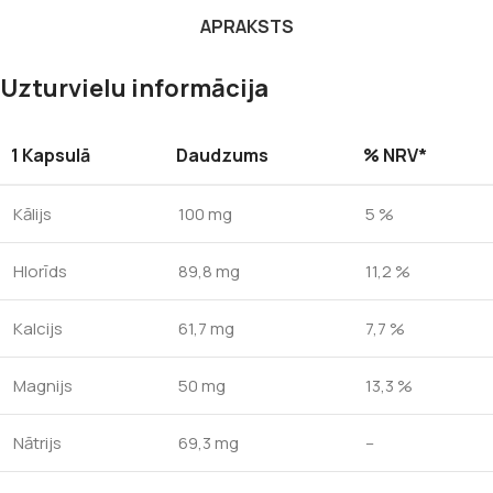
APRAKSTS
Uzturvielu informācija
1 Kapsulā
Daudzums
% NRV*
Kālijs
100 mg
5 %
Hlorīds
89,8 mg
11,2 %
Kalcijs
61,7 mg
7,7 %
Magnijs
50 mg
13,3 %
Nātrijs
69,3 mg
–