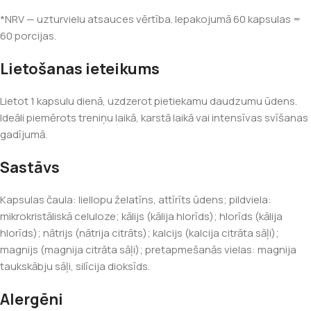
*NRV — uzturvielu atsauces vērtība. Iepakojumā 60 kapsulas =
60 porcijas.
Lietošanas ieteikums
Lietot 1 kapsulu dienā, uzdzerot pietiekamu daudzumu ūdens.
Ideāli piemērots treniņu laikā, karstā laikā vai intensīvas svīšanas
gadījumā.
Sastāvs
Kapsulas čaula: liellopu želatīns, attīrīts ūdens; pildviela:
mikrokristāliskā celuloze; kālijs (kālija hlorīds); hlorīds (kālija
hlorīds); nātrijs (nātrija citrāts); kalcijs (kalcija citrāta sāļi);
magnijs (magnija citrāta sāļi); pretapmešanās vielas: magnija
taukskābju sāļi, silīcija dioksīds.
Alergēni