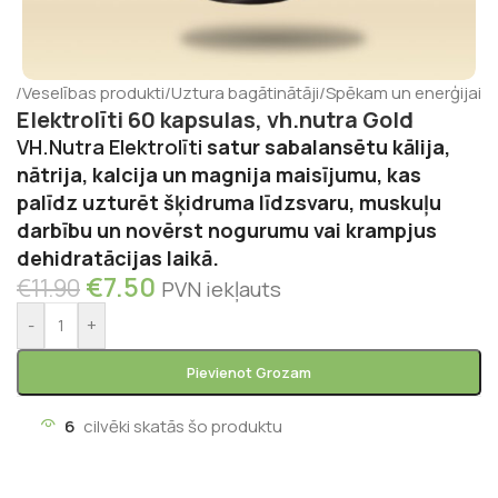
ms
/
Veselības produkti
/
Uztura bagātinātāji
/
Spēkam un enerģijai
Elektrolīti 60 kapsulas, vh.nutra Gold
VH.Nutra Elektrolīti
satur sabalansētu kālija,
nātrija, kalcija un magnija maisījumu, kas
palīdz uzturēt šķidruma līdzsvaru, muskuļu
darbību un novērst nogurumu vai krampjus
dehidratācijas laikā.
€
7.50
€
11.90
PVN iekļauts
-
+
Pievienot Grozam
6
cilvēki skatās šo produktu