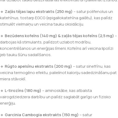
🔹
Zaļās tējas lapu ekstrakts (250 mg)
– satur polifenolus un
katehīnus, tostarp EGCG (epigallokatehīna galātu), kas palīdz
stimulēt vielmaiņu un veicina tauku oksidāciju.
🔹
Bezūdens kofeīns (140 mg) & zaļās tējas kofeīns (2,5 mg)
–
darbojas kā stimulants, palīdzot uzlabot modrību,
koncentrēšanos un enerģijas līmeni. Kofeīns arī veicina lipolīzi
jeb tauku šūnu sadalīšanos.
🔹
Rūgto apelsīnu ekstrakts (200 mg)
– satur sinefrīnu, kas
veicina termogēno efektu, palielinot kaloriju sadedzināšanu pat
miera stāvoklī.
🔹
L-tirozīns (180 mg)
– aminoskābe, kas atbalsta
vairogdziedzera darbību un palīdz saglabāt garīgo un fizisko
enerģiju.
🔹
Garcinia Cambogia ekstrakts (150 mg)
– satur