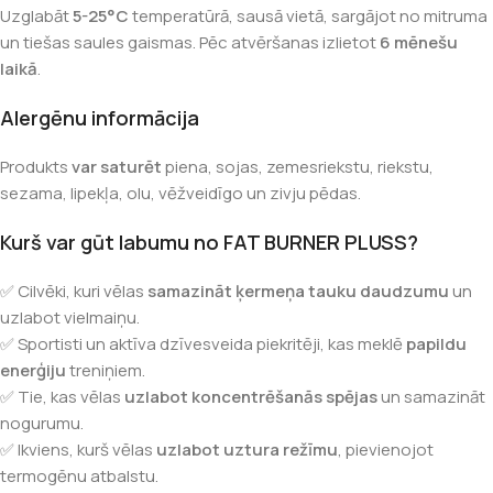
Uzglabāt
5-25°C
temperatūrā, sausā vietā, sargājot no mitruma
un tiešas saules gaismas. Pēc atvēršanas izlietot
6 mēnešu
laikā
.
Alergēnu informācija
Produkts
var saturēt
piena, sojas, zemesriekstu, riekstu,
sezama, lipekļa, olu, vēžveidīgo un zivju pēdas.
Kurš var gūt labumu no FAT BURNER PLUSS?
✅ Cilvēki, kuri vēlas
samazināt ķermeņa tauku daudzumu
un
uzlabot vielmaiņu.
✅ Sportisti un aktīva dzīvesveida piekritēji, kas meklē
papildu
enerģiju
treniņiem.
✅ Tie, kas vēlas
uzlabot koncentrēšanās spējas
un samazināt
nogurumu.
✅ Ikviens, kurš vēlas
uzlabot uztura režīmu
, pievienojot
termogēnu atbalstu.