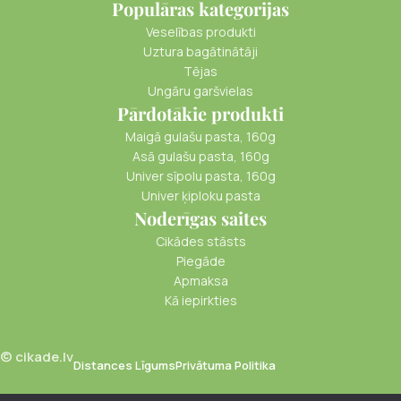
Populāras kategorijas
Veselības produkti
Uztura bagātinātāji
Tējas
Ungāru garšvielas
Pārdotākie produkti
Maigā gulašu pasta, 160g
Asā gulašu pasta, 160g
Univer sīpolu pasta, 160g
Univer ķiploku pasta
Noderīgas saites
Cikādes stāsts
Piegāde
Apmaksa
Kā iepirkties
© cikade.lv
Distances Līgums
Privātuma Politika