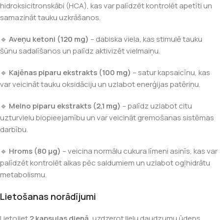
hidroksicitronskābi (HCA), kas var palīdzēt kontrolēt apetīti un
samazināt tauku uzkrāšanos.
🔹
Aveņu ketoni (120 mg)
– dabiska viela, kas stimulē tauku
šūnu sadalīšanos un palīdz aktivizēt vielmaiņu.
🔹
Kajēnas piparu ekstrakts (100 mg)
– satur kapsaicīnu, kas
var veicināt tauku oksidāciju un uzlabot enerģijas patēriņu.
🔹
Melno piparu ekstrakts (2,1 mg)
– palīdz uzlabot citu
uzturvielu biopieejamību un var veicināt gremošanas sistēmas
darbību.
🔹
Hroms (80 μg)
– veicina normālu cukura līmeni asinīs, kas var
palīdzēt kontrolēt alkas pēc saldumiem un uzlabot ogļhidrātu
metabolismu.
Lietošanas norādījumi
Lietojiet
2 kapsulas dienā
, uzdzerot lielu daudzumu ūdens.