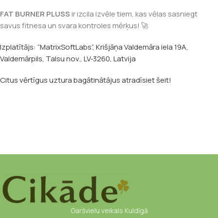
FAT BURNER PLUSS
ir izcila izvēle tiem, kas vēlas sasniegt
savus fitnesa un svara kontroles mērķus! 🚀
Izplatītājs: “MatrixSoftLabs”, Krišjāņa Valdemāra iela 19A,
Valdemārpils, Talsu nov., LV-3260, Latvija
Citus vērtīgus uztura bagātinātājus atradīsiet šeit!
Garšvielu veikals Kuldīgā