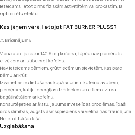
Ieteicams lietot pirms fiziskām aktivitātēm vai brokastīm, lai
optimizētu efektu.
Kas jāņem vērā, lietojot FAT BURNER PLUSS?
⚠
Brīdinājumi:
Viena porcija satur 142,5 mg kofeīna, tāpēc nav piemērots
cilvēkiem ar jutību pret kofeīnu.
Nav ieteicams bērniem, grūtniecēm un sievietēm, kas baro
bērnu ar krūti.
Izvairieties no lietošanas kopā ar citiem kofeīna avotiem,
piemēram, kafiju, enerģijas dzērieniem un citiem uztura
bagātinātājiem ar kofeīnu.
Konsultējieties ar ārstu, ja Jums ir veselības problēmas, īpaši
sirds slimības, augsts asinsspiediens vai vielmaiņas traucējumi.
Nelietot tukšā dūšā.
Uzglabāšana