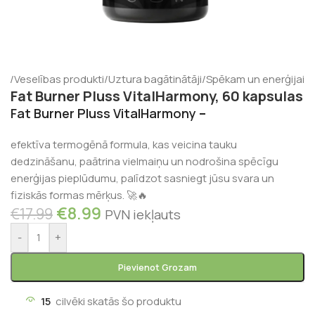
ms
/
Veselības produkti
/
Uztura bagātinātāji
/
Spēkam un enerģijai
Fat Burner Pluss VitalHarmony, 60 kapsulas
Fat Burner Pluss VitalHarmony
–
efektīva termogēnā formula, kas veicina tauku
dedzināšanu, paātrina vielmaiņu un nodrošina spēcīgu
enerģijas pieplūdumu, palīdzot sasniegt jūsu svara un
fiziskās formas mērķus. 🚀🔥
€
8.99
€
17.99
PVN iekļauts
-
+
Pievienot Grozam
15
cilvēki skatās šo produktu