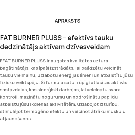
APRAKSTS
FAT BURNER PLUSS – efektīvs tauku
dedzinātājs aktīvam dzīvesveidam
FFAT BURNER PLUSS ir augstas kvalitātes uztura
bagātinātājs, kas īpaši izstrādāts, lai palīdzētu veicināt
tauku vielmaiņu, uzlabotu enerģijas līmeni un atbalstītu jūsu
fizisko veiktspēju. Šī formula satur rūpīgi atlasītas aktīvās
sastāvdaļas, kas sinerģiski darbojas, lai veicinātu svara
kontroli, mazinātu nogurumu un nodrošinātu papildu
atbalstu jūsu ikdienas aktivitātēm, uzlabojot izturību,
stimulējot termogēno efektu un veicinot ātrāku muskuļu
atjaunošanos.