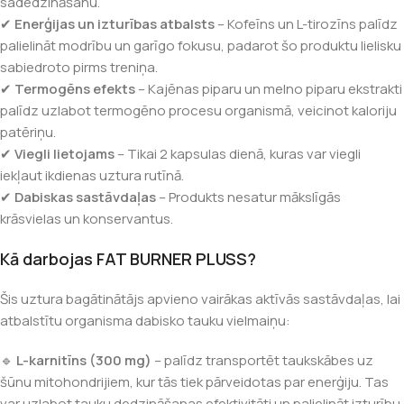
sadedzināšanu.
✔
Enerģijas un izturības atbalsts
– Kofeīns un L-tirozīns palīdz
palielināt modrību un garīgo fokusu, padarot šo produktu lielisku
sabiedroto pirms treniņa.
✔
Termogēns efekts
– Kajēnas piparu un melno piparu ekstrakti
palīdz uzlabot termogēno procesu organismā, veicinot kaloriju
patēriņu.
✔
Viegli lietojams
– Tikai 2 kapsulas dienā, kuras var viegli
iekļaut ikdienas uztura rutīnā.
✔
Dabiskas sastāvdaļas
– Produkts nesatur mākslīgās
krāsvielas un konservantus.
Kā darbojas FAT BURNER PLUSS?
Šis uztura bagātinātājs apvieno vairākas aktīvās sastāvdaļas, lai
atbalstītu organisma dabisko tauku vielmaiņu:
🔹
L-karnitīns (300 mg)
– palīdz transportēt taukskābes uz
šūnu mitohondrijiem, kur tās tiek pārveidotas par enerģiju. Tas
var uzlabot tauku dedzināšanas efektivitāti un palielināt izturību.